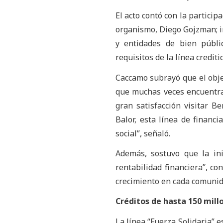
El acto contó con la particip
organismo, Diego Gojzman; i
y entidades de bien públic
requisitos de la línea creditic
Caccamo subrayó que el objet
que muchas veces encuentran
gran satisfacción visitar B
Balor, esta línea de financ
social”, señaló.
Además, sostuvo que la ini
rentabilidad financiera”, c
crecimiento en cada comunid
Créditos de hasta 150 mill
La línea “Fuerza Solidaria” e