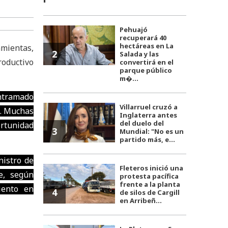
Pehuajó
recuperará 40
hectáreas en La
amientas,
2
Salada y las
roductivo
convertirá en el
parque público
m�...
entramado
Villarruel cruzó a
n. Muchas
Inglaterra antes
del duelo del
ortunidad
3
Mundial: "No es un
partido más, e...
nistro de
Fleteros inició una
e, según
protesta pacífica
frente a la planta
iento en
4
de silos de Cargill
en Arribeñ...