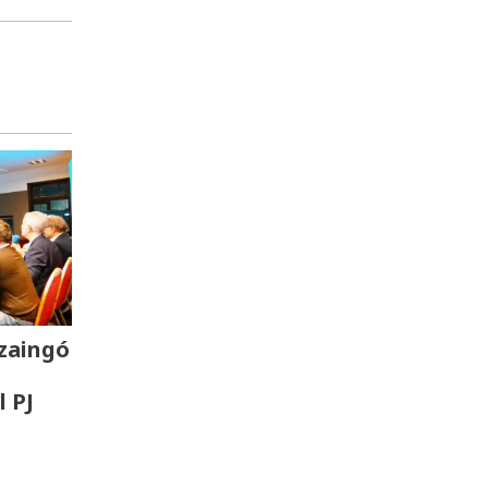
zaingó
l PJ