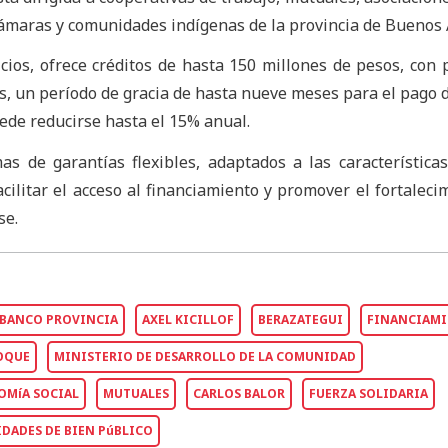
cámaras y comunidades indígenas de la provincia de Buenos 
cios, ofrece créditos de hasta 150 millones de pesos, con 
, un período de gracia de hasta nueve meses para el pago d
ede reducirse hasta el 15% anual.
 de garantías flexibles, adaptados a las característica
acilitar el acceso al financiamiento y promover el fortaleci
se.
BANCO PROVINCIA
AXEL KICILLOF
BERAZATEGUI
FINANCIAM
OQUE
MINISTERIO DE DESARROLLO DE LA COMUNIDAD
OMíA SOCIAL
MUTUALES
CARLOS BALOR
FUERZA SOLIDARIA
IDADES DE BIEN PúBLICO