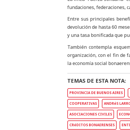
fundaciones, federaciones, 
Entre sus principales benefi
devolución de hasta 60 meses
y una tasa bonificada que pu
También contempla esquemas
organización, con el fin de f
la economía social bonaeren
TEMAS DE ESTA NOTA:
PROVINCIA DE BUENOS AIRES
COOPERATIVAS
ANDRéS LARR
ASOCIACIONES CIVILES
ECON
CRéDITOS BONAERENSES
ENT