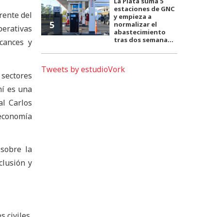
La Plata suma 5
estaciones de GNC
rente del
y empieza a
5
normalizar el
perativas
abastecimiento
tras dos semana...
cances y
Tweets by estudioVork
 sectores
mí es una
al Carlos
 economía
 sobre la
clusión y
s civiles,