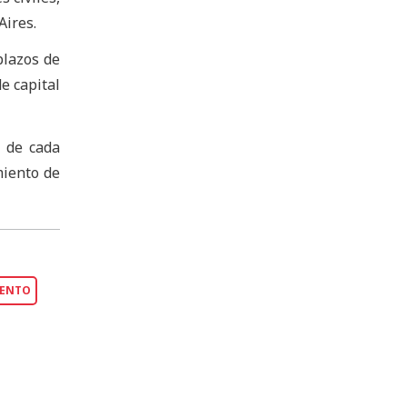
Aires.
plazos de
e capital
s de cada
miento de
IENTO