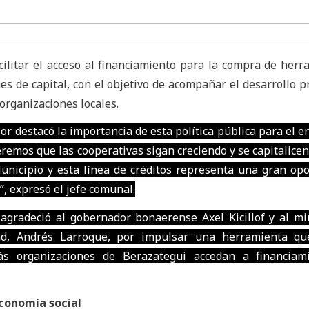
acilitar el acceso al financiamiento para la compra de herr
s de capital, con el objetivo de acompañar el desarrollo p
 organizaciones locales.
or destacó la importancia de esta política pública para el 
ueremos que las cooperativas sigan creciendo y se capitalice
Municipio y esta línea de créditos representa una gran op
”, expresó el jefe comunal.
 agradeció al gobernador bonaerense Axel Kicillof y al mi
ad, Andrés Larroque, por impulsar una herramienta qu
ás organizaciones de Berazategui accedan a financiam
conomía social