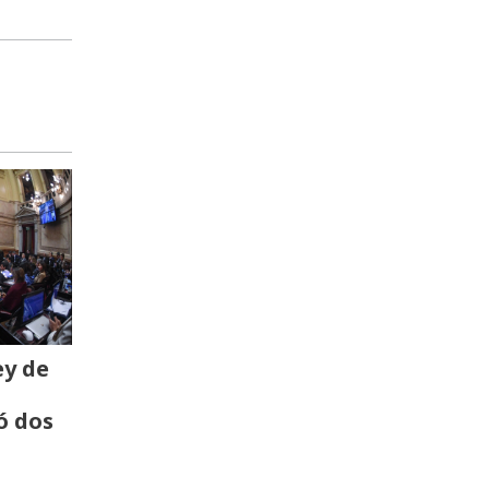
ey de
ó dos