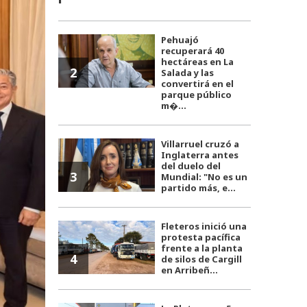
Pehuajó
recuperará 40
hectáreas en La
2
Salada y las
convertirá en el
parque público
m�...
Villarruel cruzó a
Inglaterra antes
del duelo del
3
Mundial: "No es un
partido más, e...
Fleteros inició una
protesta pacífica
frente a la planta
4
de silos de Cargill
en Arribeñ...