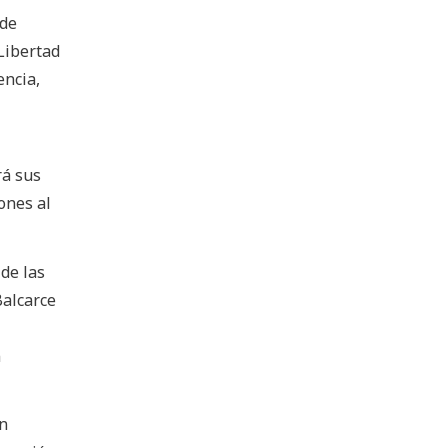
 de
 Libertad
encia,
rá sus
iones al
 de las
Balcarce
n
en