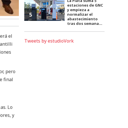
La Plata suma 5
estaciones de GNC
y empieza a
5
normalizar el
abastecimiento
tras dos semana...
erá el
Tweets by estudioVork
ntilli
ciones
or, pero
e final
ias. Lo
ores, y