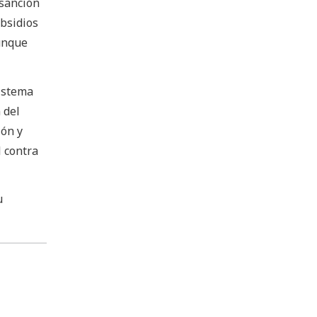
 sanción
bsidios
aunque
sistema
 del
ión y
l contra
u