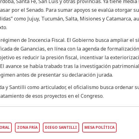
rdoba, Santa Fe, San Luis y otras provincias. Ya tiene media
asar por el Senado. Para sumar apoyos se evalúa otorgar su
cálidas” como Jujuy, Tucumán, Salta, Misiones y Catamarca, 
xto.
l régimen de Inocencia Fiscal. El Gobierno busca ampliar el 
ficada de Ganancias, en línea con la agenda de formalización
etivo es reducir la presión fiscal, incentivar la exteriorizac
. El avance se había trabado tras la investigación patrimonia
régimen antes de presentar su declaración jurada.
a y Santilli como articulador, el oficialismo busca ordenar s
tratamiento de esos proyectos en el Congreso.
ORAL
ZONA FRíA
DIEGO SANTILLI
MESA POLÍTICA