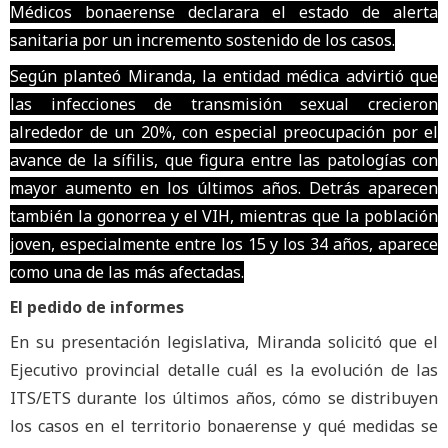
Médicos bonaerense declarara el estado de alerta
sanitaria por un incremento sostenido de los casos.
Según planteó Miranda, la entidad médica advirtió que
las infecciones de transmisión sexual crecieron
alrededor de un 20%, con especial preocupación por el
avance de la sífilis, que figura entre las patologías con
mayor aumento en los últimos años. Detrás aparecen
también la gonorrea y el VIH, mientras que la población
joven, especialmente entre los 15 y los 34 años, aparece
como una de las más afectadas.
El pedido de informes
En su presentación legislativa, Miranda solicitó que el
Ejecutivo provincial detalle cuál es la evolución de las
ITS/ETS durante los últimos años, cómo se distribuyen
los casos en el territorio bonaerense y qué medidas se