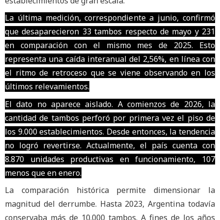
establecimientos de gran escala.
La última medición, correspondiente a junio, confirmó
que desaparecieron 33 tambos respecto de mayo y 231
en comparación con el mismo mes de 2025. Esto
representa una caída interanual del 2,56%, en línea con
el ritmo de retroceso que se viene observando en los
últimos relevamientos.
El dato no aparece aislado. A comienzos de 2026, la
cantidad de tambos perforó por primera vez el piso de
los 9.000 establecimientos. Desde entonces, la tendencia
no logró revertirse. Actualmente, el país cuenta con
8.870 unidades productivas en funcionamiento, 107
menos que en enero.
La comparación histórica permite dimensionar la
magnitud del derrumbe. Hasta 2023, Argentina todavía
conservaba más de 10.000 tambos. A fines de los años