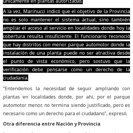
únicamente en plantas autorizadas.
A la vez, Marinucci indicó que el objetivo de la Provincia
no es solo mantener el sistema actual, sino también
ampliar el acceso al servicio en localidades donde hoy la
cobertura resulta insuficiente. El funcionario reconoció
que hay distritos con menor parque automotor donde la
instalación de una planta puede no ser atractiva desde
el punto de vista económico, pero sostuvo que la
verificación debe pensarse como un derecho de la
ciudadanía.
“Entendemos la necesidad de seguir ampliando con
plantas en localidades donde, por ahí, por el parque
automotor menor, no termina siendo justificado, pero es
necesario como un derecho para el ciudadano”, expresó.
Otra diferencia entre Nación y Provincia