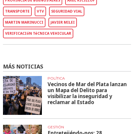
PROVINCIA DE BUENOS AIRES
AXEL KICILLOF
TRANSPORTE
VTV
SEGURIDAD VIAL
MARTIN MARINUCCI
JAVIER MILEI
VERIFICACIóN TéCNICA VEHICULAR
MÁS NOTICIAS
POLÍTICA
Vecinos de Mar del Plata lanzan
un Mapa del Delito para
visibilizar la inseguridad y
reclamar al Estado
GESTIÓN
Entretejiéndo-nos: 28