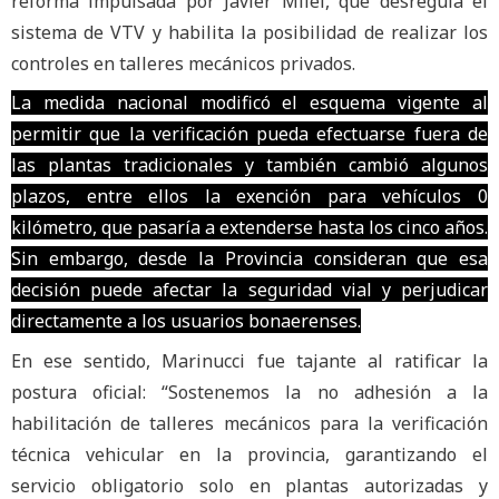
reforma impulsada por Javier Milei, que desregula el
sistema de VTV y habilita la posibilidad de realizar los
controles en talleres mecánicos privados.
La medida nacional modificó el esquema vigente al
permitir que la verificación pueda efectuarse fuera de
las plantas tradicionales y también cambió algunos
plazos, entre ellos la exención para vehículos 0
kilómetro, que pasaría a extenderse hasta los cinco años.
Sin embargo, desde la Provincia consideran que esa
decisión puede afectar la seguridad vial y perjudicar
directamente a los usuarios bonaerenses.
En ese sentido, Marinucci fue tajante al ratificar la
postura oficial: “Sostenemos la no adhesión a la
habilitación de talleres mecánicos para la verificación
técnica vehicular en la provincia, garantizando el
servicio obligatorio solo en plantas autorizadas y