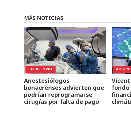
MÁS NOTICIAS
SALUD EN PBA
AMBIEN
Anestesiólogos
Vicent
bonaerenses advierten que
fondo 
podrían reprogramarse
financ
cirugías por falta de pago
climát