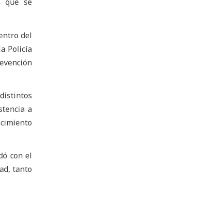
s que se
entro del
a Policía
revención
istintos
stencia a
ocimiento
dó con el
ad, tanto