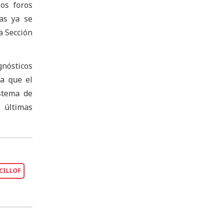
os foros
as ya se
a Sección
gnósticos
ca que el
istema de
 últimas
ICILLOF