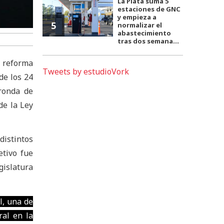
La Plata suma 5
estaciones de GNC
y empieza a
5
normalizar el
abastecimiento
tras dos semana...
a reforma
Tweets by estudioVork
de los 24
 ronda de
de la Ley
distintos
etivo fue
gislatura
l, una de
ral en la