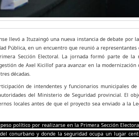
se llevó a Ituzaingó una nueva instancia de debate por l
dad Pública, en un encuentro que reunió a representantes 
rimera Sección Electoral. La jornada formó parte de la
gestión de Axel Kicillof para avanzar en la modernización 
 tres décadas.
ticipación de intendentes y funcionarios municipales de 
autoridades del Ministerio de Seguridad provincial. El obj
ernos locales antes de que el proyecto sea enviado a la Le
peso político por realizarse en la Primera Sección Electora
del conurbano y donde la seguridad ocupa un lugar cent