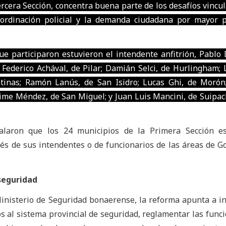
ercera Sección, concentra buena parte de los desafíos vincul
coordinación policial y la demanda ciudadana por mayor 
ue participaron estuvieron el intendente anfitrión, Pablo 
; Federico Achával, de Pilar; Damián Selci, de Hurlingham;
tinas; Ramón Lanús, de San Isidro; Lucas Ghi, de Morón
aime Méndez, de San Miguel; y Juan Luis Mancini, de Suipac
alaron que los 24 municipios de la Primera Sección es
vés de sus intendentes o de funcionarios de las áreas de G
 seguridad
inisterio de Seguridad bonaerense, la reforma apunta a i
s al sistema provincial de seguridad, reglamentar las func