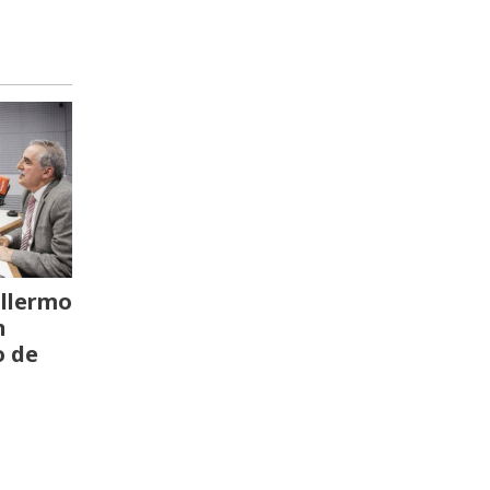
llermo
n
o de