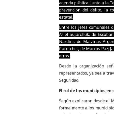
agenda pública. Junto a la T
prevención del delito, la 
estatal.
Entre los jefes comunales q
Ariel Sujarchuk, de Escobar
Nardini, de Malvinas Argen
Curutchet, de Marcos Paz; J
otros.
Desde la organización señ
representados, ya sea a tra
Seguridad.
El rol de los municipios en
Según explicaron desde el M
formalmente a los municipio