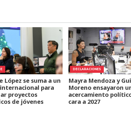
TE
DECLARACIONES
e López se suma a un
Mayra Mendoza y Gui
internacional para
Moreno ensayaron u
iar proyectos
acercamiento polític
icos de jóvenes
cara a 2027