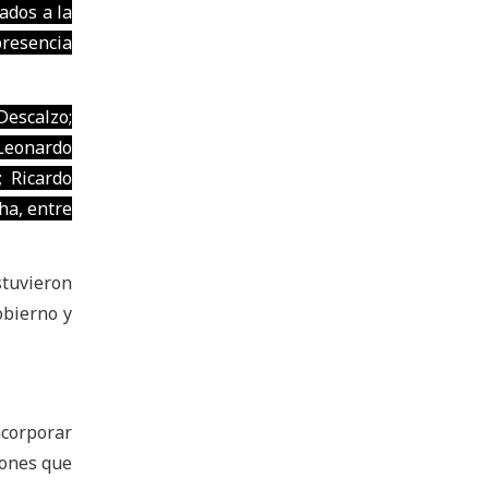
ados a la
presencia
Descalzo;
 Leonardo
; Ricardo
ha, entre
tuvieron
obierno y
ncorporar
iones que