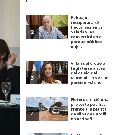
Pehuajó
recuperará 40
hectáreas en La
2
Salada y las
convertirá en el
parque público
m�...
Villarruel cruzó a
Inglaterra antes
del duelo del
3
Mundial: "No es un
partido más, e...
Fleteros inició una
protesta pacífica
frente a la planta
4
de silos de Cargill
en Arribeñ...