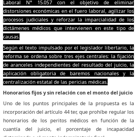
Laboral N° 15.057 con el objetivo de eliminar
distorsiones económicas en el fuero laboral, agilizar los
procesos judiciales y reforzar la imparcialidad de los
dictámenes médicos que intervienen en este tipo de
causas.
Según el texto impulsado por el legislador libertario, la
reforma se ordena sobre tres ejes centrales: la fijación
de aranceles independientes del resultado del juicio, la
aplicación obligatoria de baremos nacionales y la
centralización estatal de las pericias médicas.
Honorarios fijos y sin relación con el monto del juicio
Uno de los puntos principales de la propuesta es la
incorporación del artículo 44 ter, que prohíbe regular los
honorarios de los peritos médicos en función de la
cuantía del juicio, el porcentaje de incapacidad