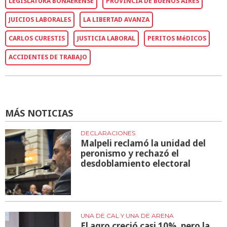
LEGISLATURA BONAERENSE
PROVINCIA DE BUENOS AIRES
JUICIOS LABORALES
LA LIBERTAD AVANZA
CARLOS CURESTIS
JUSTICIA LABORAL
PERITOS MéDICOS
ACCIDENTES DE TRABAJO
MÁS NOTICIAS
DECLARACIONES
Malpeli reclamó la unidad del
peronismo y rechazó el
desdoblamiento electoral
UNA DE CAL Y UNA DE ARENA
El agro creció casi 10%, pero la