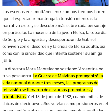
Las escenas en simultáneo entre ambos tiempos hacen
que el espectador mantenga la tensión mientras la
narrativa crece y se descubre más sobre cada personaje
en particular. La inocencia de la joven Eloísa, la cobardía
de Sergio y la angustia y desesperación de Gabriel
conviven con el desorden y la crisis de Eloísa adulta, así
como con la sinceridad que intenta sostener su amiga
Julia.
La directora Mora Monteleone sostiene: “Argentina no
tuvo posguerra.
La Guerra de Malvinas protagonizó la
vida nacional durante tres meses, los programas de
televisión se llenaron de discursos promotores y
triunfalistas.
Y el 18 de junio de 1982, cuando miles de
chicos de diecinueve años volvían como prisioneros en el
buque inglés y otros yacían anónimamente sepultados