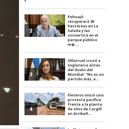
Pehuajó
recuperará 40
hectáreas en La
2
Salada y las
convertirá en el
parque público
m�...
Villarruel cruzó a
Inglaterra antes
del duelo del
3
Mundial: "No es un
partido más, e...
Fleteros inició una
protesta pacífica
frente a la planta
4
de silos de Cargill
en Arribeñ...