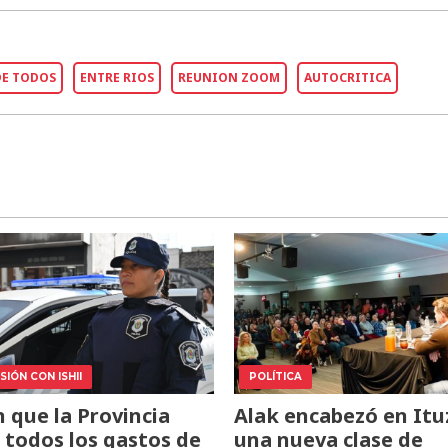
DE TODOS
ENTRE RIOS
REUNION ZOOM
AUTOCRITICA
IÓN CON ISHII
POLÍTICA
 que la Provincia
Alak encabezó en Itu
todos los gastos de
una nueva clase de