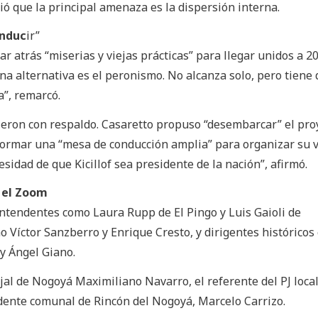
tió que la principal amenaza es la dispersión interna.
onduc
ir”
ar atrás “miserias y viejas prácticas” para llegar unidos a 20
na alternativa es el peronismo. No alcanza solo, pero tiene 
”, remarcó.
ieron con respaldo. Casaretto propuso “desembarcar” el pro
onformar una “mesa de conducción amplia” para organizar su vi
sidad de que Kicillof sea presidente de la nación”, afirmó.
n el Zoom
ntendentes como Laura Rupp de El Pingo y Luis Gaioli de
 Víctor Sanzberro y Enrique Cresto, y dirigentes históricos
y Ángel Giano.
al de Nogoyá Maximiliano Navarro, el referente del PJ loca
idente comunal de Rincón del Nogoyá, Marcelo Carrizo.