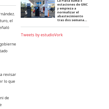
La Plata suma 5
estaciones de GNC
y empieza a
5
normalizar el
ernández.
abastecimiento
tras dos semana...
uro, el
eñaló
Tweets by estudioVork
 gobierne
utado
a revisar
er lo que
ni de
e