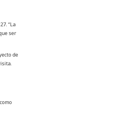
27. “La
que ser
yecto de
sita.
 como
l