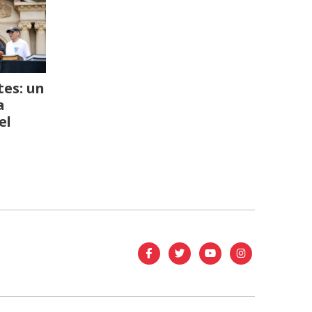
es: un
a
el