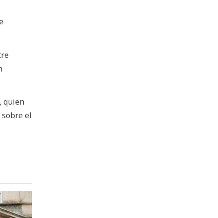
e
tre
n
, quien
 sobre el