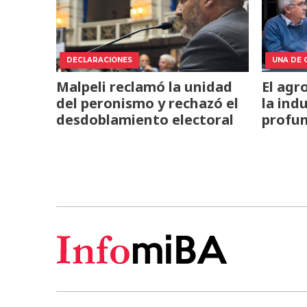
DECLARACIONES
UNA DE 
Malpeli reclamó la unidad
El agr
del peronismo y rechazó el
la ind
desdoblamiento electoral
profun