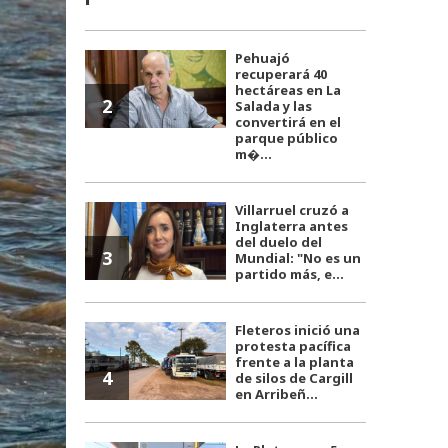
Pehuajó
recuperará 40
hectáreas en La
2
Salada y las
convertirá en el
parque público
m�...
Villarruel cruzó a
Inglaterra antes
del duelo del
3
Mundial: "No es un
partido más, e...
Fleteros inició una
protesta pacífica
frente a la planta
4
de silos de Cargill
en Arribeñ...