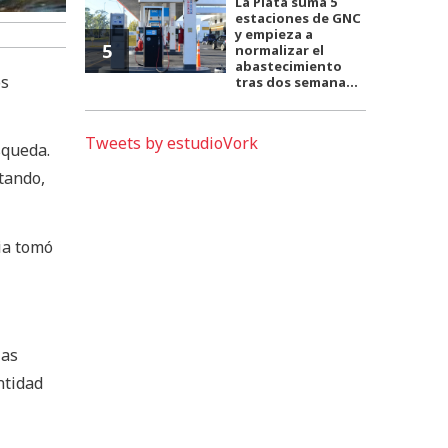
La Plata suma 5
estaciones de GNC
y empieza a
5
normalizar el
abastecimiento
os
tras dos semana...
Tweets by estudioVork
squeda.
tando,
cia tomó
las
ntidad