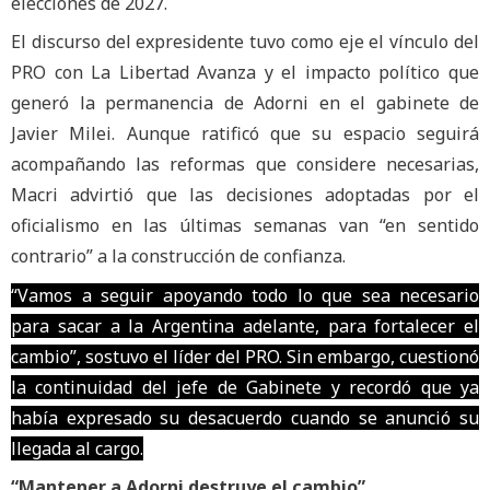
elecciones de 2027.
El discurso del expresidente tuvo como eje el vínculo del
PRO con La Libertad Avanza y el impacto político que
generó la permanencia de Adorni en el gabinete de
Javier Milei. Aunque ratificó que su espacio seguirá
acompañando las reformas que considere necesarias,
Macri advirtió que las decisiones adoptadas por el
oficialismo en las últimas semanas van “en sentido
contrario” a la construcción de confianza.
“Vamos a seguir apoyando todo lo que sea necesario
para sacar a la Argentina adelante, para fortalecer el
cambio”, sostuvo el líder del PRO. Sin embargo, cuestionó
la continuidad del jefe de Gabinete y recordó que ya
había expresado su desacuerdo cuando se anunció su
llegada al cargo.
“Mantener a Adorni destruye el cambio”