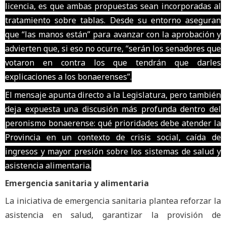
licencia, es que ambas propuestas sean incorporadas al
tratamiento sobre tablas. Desde su entorno aseguran
que “las manos están” para avanzar con la aprobación y
advierten que, si eso no ocurre, “serán los senadores que
votaron en contra los que tendrán que darles
explicaciones a los bonaerenses”.
El mensaje apunta directo a la Legislatura, pero también
deja expuesta una discusión más profunda dentro del
peronismo bonaerense: qué prioridades debe atender la
Provincia en un contexto de crisis social, caída de
ingresos y mayor presión sobre los sistemas de salud y
asistencia alimentaria.
Emergencia sanitaria y alimentaria
La iniciativa de emergencia sanitaria plantea reforzar la
asistencia en salud, garantizar la provisión de