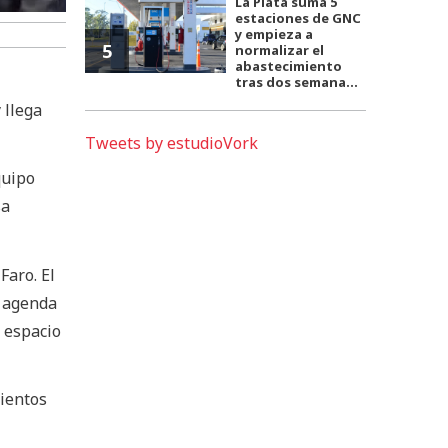
La Plata suma 5
estaciones de GNC
y empieza a
5
normalizar el
abastecimiento
tras dos semana...
 llega
Tweets by estudioVork
quipo
sa
Faro. El
e agenda
l espacio
mientos