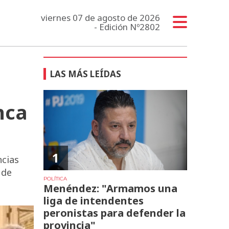
viernes 07 de agosto de 2026
- Edición Nº2802
LAS MÁS LEÍDAS
nca
1
ncias
 de
POLÍTICA
Menéndez: "Armamos una
liga de intendentes
peronistas para defender la
provincia"