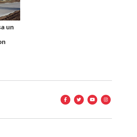
sa un
on