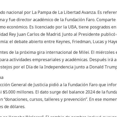
do nacional por La Pampa de La Libertad Avanza. Es referen
na y fue director académico de la Fundación Faro. Comparte
ismo económico. Es licenciado por la UBA, tiene posgrados e
idad Rey Juan Carlos de Madrid. Junto al Presidente publicó e
mía: el debate abierto entre Keynes, Friedman, Lucas y Hay
tes de la próxima gira internacional de Milei. El miércoles 
 para actividades empresariales y académicas. Después irá 
festejos por el Día de la Independencia junto a Donald Trump
upa
cción General de Justicia pidió a la Fundación Faro que info
i $5.000 millones. El dato surge del balance 2024 de la fund
en “donaciones, cursos, talleres y prevención”. En ese mome
es de dólares.