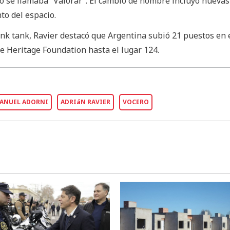
o se llamaba “Valorar”. El cambio de nombre incluyó nuevas
to del espacio.
ink tank, Ravier destacó que Argentina subió 21 puestos en e
e Heritage Foundation hasta el lugar 124.
ANUEL ADORNI
ADRIáN RAVIER
VOCERO