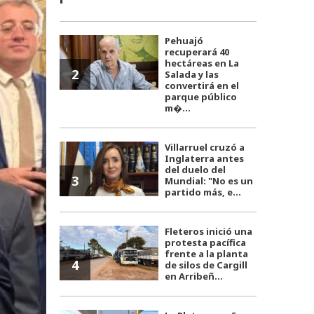
Pehuajó
recuperará 40
hectáreas en La
2
Salada y las
convertirá en el
parque público
m�...
Villarruel cruzó a
Inglaterra antes
del duelo del
3
Mundial: "No es un
partido más, e...
Fleteros inició una
protesta pacífica
frente a la planta
4
de silos de Cargill
en Arribeñ...