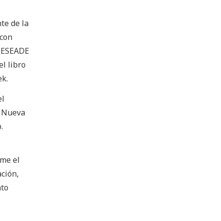
te de la
 con
n ESEADE
l libro
ek.
el
a Nueva
.
rme el
ación,
nto