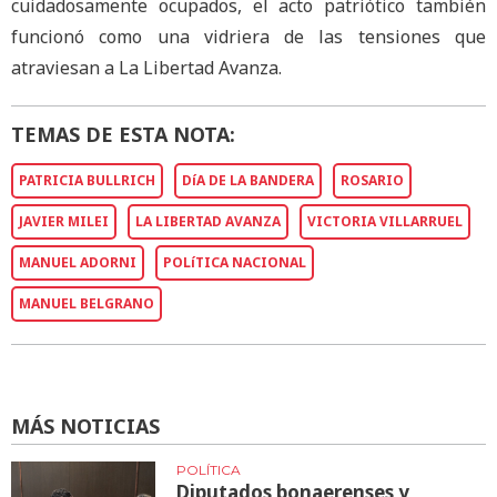
cuidadosamente ocupados, el acto patriótico también
funcionó como una vidriera de las tensiones que
atraviesan a La Libertad Avanza.
TEMAS DE ESTA NOTA:
PATRICIA BULLRICH
DíA DE LA BANDERA
ROSARIO
JAVIER MILEI
LA LIBERTAD AVANZA
VICTORIA VILLARRUEL
MANUEL ADORNI
POLíTICA NACIONAL
MANUEL BELGRANO
MÁS NOTICIAS
POLÍTICA
Diputados bonaerenses y