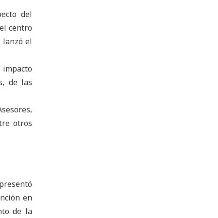
pecto del
el centro
 lanzó el
l impacto
s, de las
Asesores,
tre otros
 presentó
ención en
nto de la