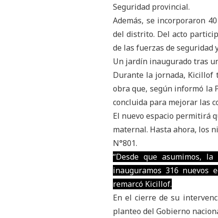
Seguridad provincial.
Además, se incorporaron 40 
del distrito. Del acto partic
de las fuerzas de seguridad y
Un jardín inaugurado tras u
Durante la jornada, Kicillof
obra que, según informó la P
concluida para mejorar las 
El nuevo espacio permitirá q
maternal. Hasta ahora, los 
N°801.
“Desde que asumimos, la e
inauguramos 316 nuevos edi
remarcó Kicillof.
En el cierre de su interven
planteo del Gobierno naciona