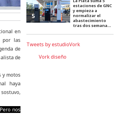
La Plata suma 5
estaciones de GNC
y empieza a
5
normalizar el
abastecimiento
tras dos semana...
cional en
 por las
Tweets by estudioVork
genda de
Vork diseño
alista de
s y motos
onal haya
 sostuvo,
 Pero nos