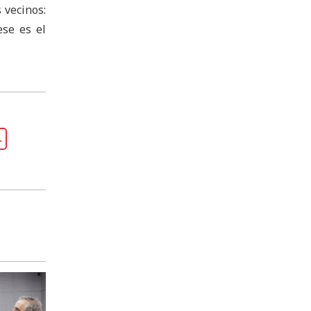
 vecinos:
ese es el
L