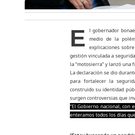
E
l gobernador bonaer
medio de la polém
explicaciones sobr
gestión vinculada a segurida
la “motosierra” y lanzó una f
La declaración se dio durant
para fortalecer la segurid
construido su identidad públ
surgen controversias que inv
“El Gobierno nacional, con e
enteramos todos los días que 