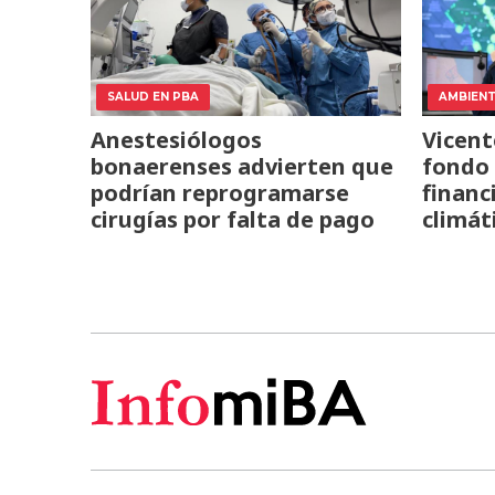
SALUD EN PBA
AMBIEN
Anestesiólogos
Vicent
bonaerenses advierten que
fondo 
podrían reprogramarse
financ
cirugías por falta de pago
climát