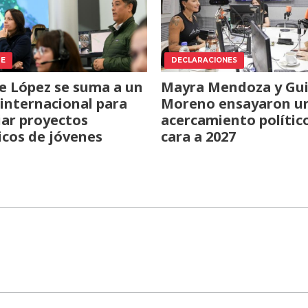
TE
DECLARACIONES
e López se suma a un
Mayra Mendoza y Gui
internacional para
Moreno ensayaron u
iar proyectos
acercamiento polític
icos de jóvenes
cara a 2027