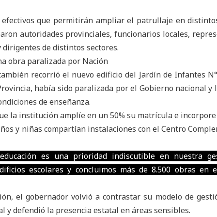
efectivos que permitirán ampliar el patrullaje en distinto
iparon autoridades provinciales, funcionarios locales, repre
 dirigentes de distintos sectores.
na obra paralizada por Nación
 también recorrió el nuevo edificio del Jardín de Infantes N
rovincia, había sido paralizada por el Gobierno nacional y 
condiciones de enseñanza.
ue la institución amplíe en un 50% su matrícula e incorpore
niños y niñas compartían instalaciones con el Centro Compl
ducación es una prioridad indiscutible en nuestra ges
ficios escolares y concluimos más de 8.500 obras en es
ción, el gobernador volvió a contrastar su modelo de gesti
l y defendió la presencia estatal en áreas sensibles.