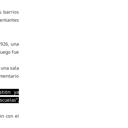
s barrios
sentantes
°926, una
luego fue
 una sala
ementario
tión: ya
cuelas”,
ón con el