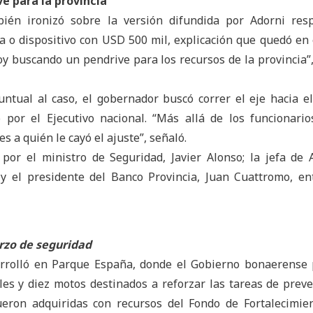
e para la provincia”
bién ironizó sobre la versión difundida por Adorni res
ía o dispositivo con USD 500 mil, explicación que quedó en 
toy buscando un pendrive para los recursos de la provincia”,
untual al caso, el gobernador buscó correr el eje hacia e
 por el Ejecutivo nacional. “Más allá de los funcionario
s a quién le cayó el ajuste”, señaló.
por el ministro de Seguridad, Javier Alonso; la jefa de 
 y el presidente del Banco Provincia, Juan Cuattromo, en
rzo de seguridad
sarrolló en Parque España, donde el Gobierno bonaerense
les y diez motos destinados a reforzar las tareas de prev
eron adquiridas con recursos del Fondo de Fortalecimie