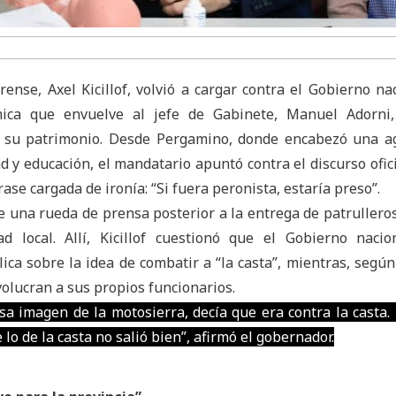
ense, Axel Kicillof, volvió a cargar contra el Gobierno na
ica que envuelve al jefe de Gabinete, Manuel Adorni,
e su patrimonio. Desde Pergamino, donde encabezó una a
d y educación, el mandatario apuntó contra el discurso ofici
rase cargada de ironía: “Si fuera peronista, estaría preso”.
e una rueda de prensa posterior a la entrega de patrullero
ad local. Allí, Kicillof cuestionó que el Gobierno naci
ica sobre la idea de combatir a “la casta”, mientras, según
olucran a sus propios funcionarios.
sa imagen de la motosierra, decía que era contra la casta.
lo de la casta no salió bien”, afirmó el gobernador.