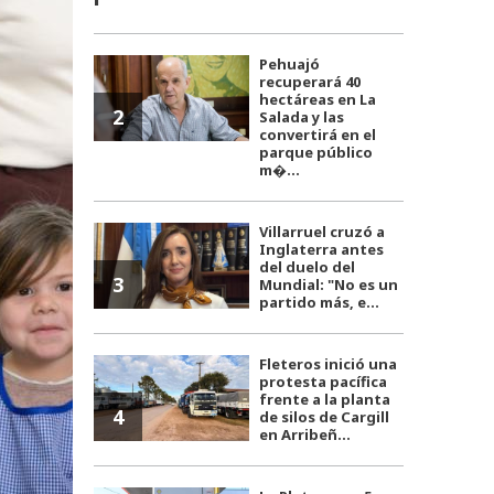
Pehuajó
recuperará 40
hectáreas en La
2
Salada y las
convertirá en el
parque público
m�...
Villarruel cruzó a
Inglaterra antes
del duelo del
3
Mundial: "No es un
partido más, e...
Fleteros inició una
protesta pacífica
frente a la planta
4
de silos de Cargill
en Arribeñ...