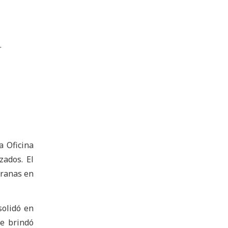
.
a Oficina
zados. El
pranas en
solidó en
ue brindó