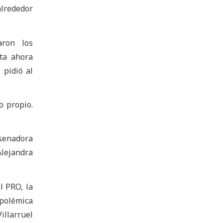
alrededor
aron los
sta ahora
 pidió al
o propio.
 senadora
Alejandra
l PRO, la
 polémica
illarruel