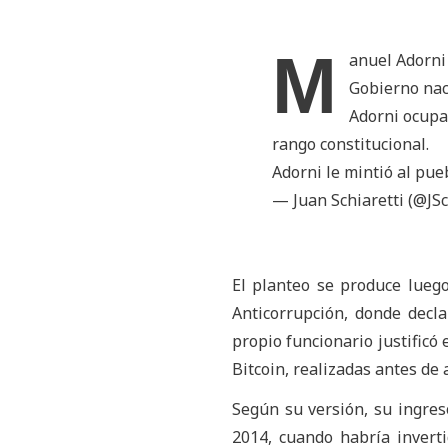
M
anuel Adorni 
Gobierno nac
Adorni ocupa
rango constitucional.
Adorni le mintió al pue
— Juan Schiaretti (@JSc
El planteo se produce lueg
Anticorrupción, donde decl
propio funcionario justific
Bitcoin, realizadas antes de
Según su versión, su ingre
2014, cuando habría invert