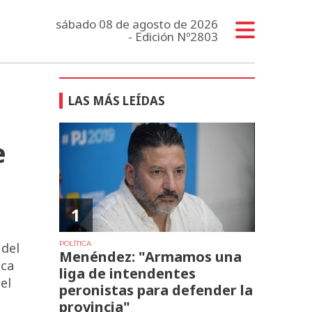
sábado 08 de agosto de 2026
- Edición Nº2803
LAS MÁS LEÍDAS
e
1
POLÍTICA
 del
Menéndez: "Armamos una
ica
liga de intendentes
el
peronistas para defender la
provincia"