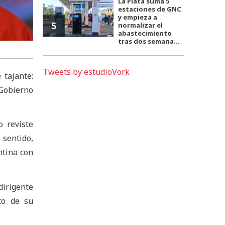
La Plata suma 5
estaciones de GNC
y empieza a
5
normalizar el
abastecimiento
tras dos semana...
Tweets by estudioVork
 tajante:
Gobierno
o reviste
 sentido,
ntina con
dirigente
to de su