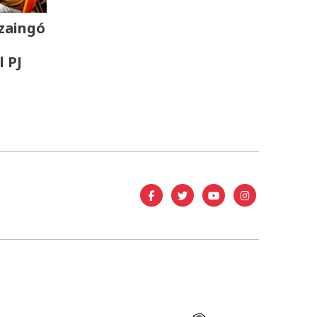
zaingó
l PJ