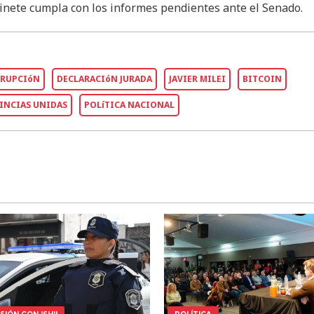
inete cumpla con los informes pendientes ante el Senado.
RRUPCIóN
DECLARACIóN JURADA
JAVIER MILEI
BITCOIN
INCIAS UNIDAS
POLíTICA NACIONAL