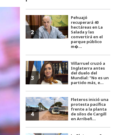
Pehuajó
recuperará 40
hectáreas en La
2
Salada y las
convertirá en el
parque público
m�...
Villarruel cruzó a
Inglaterra antes
del duelo del
3
Mundial: "No es un
partido más, e...
Fleteros inició una
protesta pacífica
frente a la planta
4
de silos de Cargill
en Arribeñ...