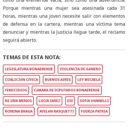
Porque mientras una mujer sea asesinada cada 31
horas, mientras una joven necesite salir con elementos
de defensa en la cartera, mientras una víctima tema
denunciar y mientras la Justicia llegue tarde, el reclamo
seguirá abierto.
TEMAS DE ESTA NOTA:
LEGISLATURA BONAERENSE
VIOLENCIA DE GéNERO
COALICIóN CíVICA
BUENOS AIRES
LEY MICAELA
FEMICIDIOS
CáMARA DE DIPUTADOS BONAERENSE
NI UNA MENOS
LUCíA IAñEZ
ESI
SOFíA VANNELLI
ROMINA BRAGA
AYELéN RASQUETTI
FUERZA PATRIA