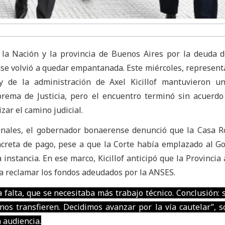
 la Nación y la provincia de Buenos Aires por la deuda d
se volvió a quedar empantanada. Este miércoles, represent
y de la administración de Axel Kicillof mantuvieron u
prema de Justicia, pero el encuentro terminó sin acuerdo
zar el camino judicial.
ibunales, el gobernador bonaerense denunció que la Casa 
creta de pago, pese a que la Corte había emplazado al G
 instancia. En ese marco, Kicillof anticipó que la Provincia
a reclamar los fondos adeudados por la ANSES.
a falta, que se necesitaba más trabajo técnico. Conclusión:
os transfieren. Decidimos avanzar por la vía cautelar”, s
 audiencia.