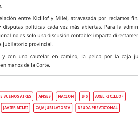
.
lación entre Kicillof y Milei, atravesada por reclamos fin
y disputas políticas cada vez más abiertas. Para la admin
ional no es solo una discusión contable: impacta directame
 jubilatorio provincial.
 y con una cautelar en camino, la pelea por la caja ju
en manos de la Corte.
E BUENOS AIRES
ANSES
NACION
IPS
AXEL KICILLOF
JAVIER MILEI
CAJA JUBILATORIA
DEUDA PREVISIONAL