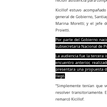
recibir asistencia para compe
Kicillof estuvo acompañado
general de Gobierno, Santiago
Marina Moretti; y el jefe 
Proietti.
Por parte del Gobierno naci
subsecretaria Nacional de Pr
La audiencia fue la tercera 
encuentro anterior, realiza
presentara una propuesta de
llegó.
“Simplemente tenían que ve
resolver transitoriamente. 
remarcó Kicillof.