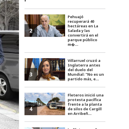
Pehuajó
recuperará 40
hectáreas en La
2
Salada y las
convertirá en el
parque público
m�...
Villarruel cruzó a
Inglaterra antes
del duelo del
3
Mundial: "No es un
partido más, e...
Fleteros inició una
protesta pacífica
frente a la planta
4
de silos de Cargill
en Arribeñ...