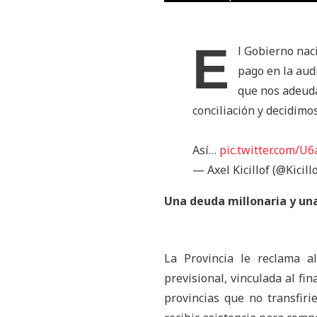
E
l Gobierno nac
pago en la aud
que nos adeuda
conciliación y decidimos
Así…
pic.twitter.com
— Axel Kicillof (@Kicill
Una deuda millonaria y un
La Provincia le reclama a
previsional, vinculada al fi
provincias que no transfiri