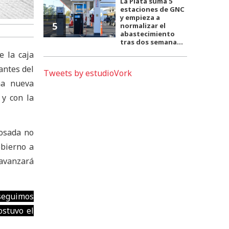
La Plata suma 5
estaciones de GNC
y empieza a
5
normalizar el
abastecimiento
tras dos semana...
e la caja
antes del
Tweets by estudioVork
na nueva
 y con la
Rosada no
obierno a
 avanzará
 seguimos
ostuvo el