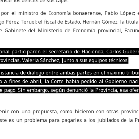
nsar los déficits de sus cajas.
 por el ministro de Economía bonaerense, Pablo López; 
 Pérez Teruel; el fiscal de Estado, Hernán Gómez; la titular
de Gabinete del Ministerio de Economía provincial, Facu
onal participaron el secretario de Hacienda, Carlos Guber
ovincias, Valeria Sánchez, junto a sus equipos técnicos.
instancia de diálogo entre ambas partes en el máximo tribun
do a fines de abril, la Corte había pedido al Gobierno nac
 pago. Sin embargo, según denunció la Provincia, esa ofe
nir con una propuesta, como hicieron con otras provinc
Este es un problema para pagarles a los jubilados de la Pr