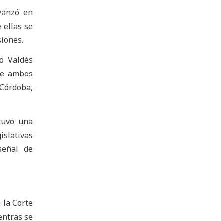
vanzó en
 ellas se
siones.
lo Valdés
re ambos
 Córdoba,
tuvo una
islativas
señal de
 la Corte
entras se