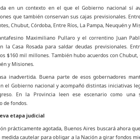
 da en un contexto en el que el Gobierno nacional sí a
iones que también conservan sus cajas previsionales. Entre
ntes, Chubut, Córdoba, Entre Ríos, La Pampa, Neuquén y Mi
antafesino Maximiliano Pullaro y el correntino Juan Pab
n la Casa Rosada para saldar deudas previsionales. Ent
unos $160 mil millones. También hubo acuerdos con Chubut,
én y Misiones.
pasa inadvertida. Buena parte de esos gobernadores man
n el Gobierno nacional y acompañó distintas iniciativas leg
ngreso. En la Provincia leen ese escenario como una 
o de fondos.
eva etapa judicial
ción prácticamente agotada, Buenos Aires buscará ahora que
medida cautelar para obligar a la Nación a girar fondos mi