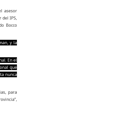
el asesor
 del IPS,
ndo Bocco
man, y la
al. En el
ional que
rta nunca
ias, para
ovincia”,