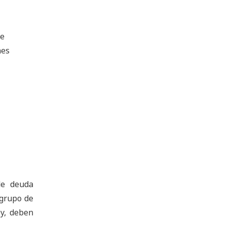
de
nes
de deuda
 grupo de
ey, deben