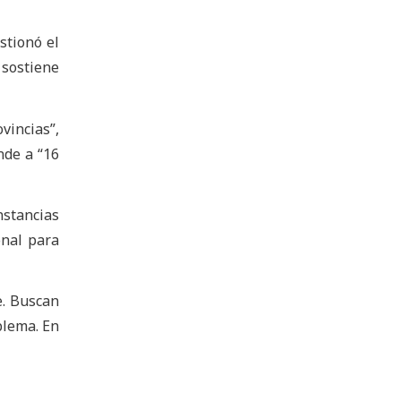
stionó el
 sostiene
vincias”,
nde a “16
stancias
onal para
e. Buscan
blema. En