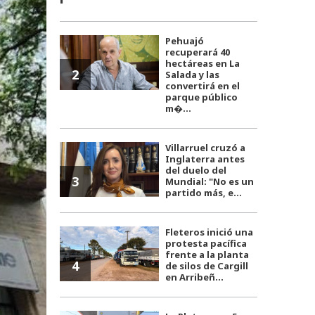
Pehuajó
recuperará 40
hectáreas en La
2
Salada y las
convertirá en el
parque público
m�...
Villarruel cruzó a
Inglaterra antes
del duelo del
3
Mundial: "No es un
partido más, e...
Fleteros inició una
protesta pacífica
frente a la planta
4
de silos de Cargill
en Arribeñ...