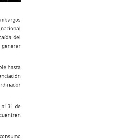
embargos
 nacional
caída del
o generar
ple hasta
anciación
ordinador
 al 31 de
ncuentren
e consumo