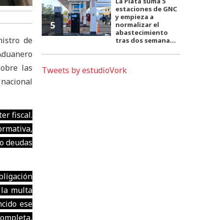
La Plata suma 5
estaciones de GNC
y empieza a
5
normalizar el
abastecimiento
istro de
tras dos semana...
 Aduanero
sobre las
Tweets by estudioVork
 nacional
er fiscal.
ormativa,
 o deudas
bligación
 la multa
ncido ese
completa,