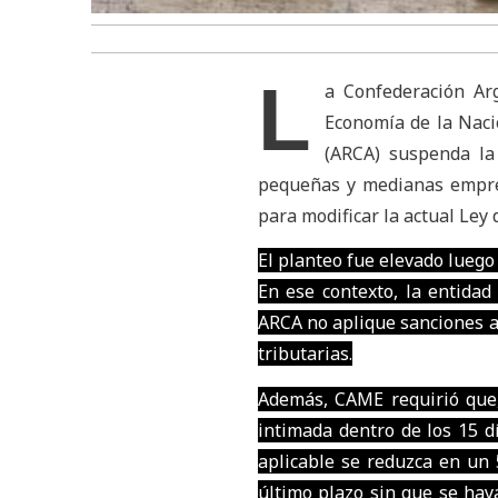
L
a Confederación Ar
Economía de la Naci
(ARCA) suspenda la 
pequeñas y medianas empres
para modificar la actual Ley 
El planteo fue elevado luego 
En ese contexto, la entidad
ARCA no aplique sanciones a
tributarias.
Además, CAME requirió que, 
intimada dentro de los 15 dí
aplicable se reduzca en un 
último plazo sin que se hay