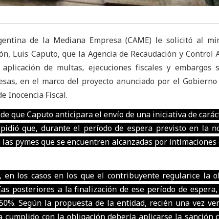
gentina de la Mediana Empresa (CAME) le solicitó al min
ón, Luis Caputo, que la Agencia de Recaudación y Control
aplicación de multas, ejecuciones fiscales y embargos 
as, en el marco del proyecto anunciado por el Gobierno
de Inocencia Fiscal.
de que Caputo anticipara el envío de una iniciativa de caráct
 pidió que, durante el período de espera previsto en la n
 las pymes que se encuentren alcanzadas por intimaciones
en los casos en los que el contribuyente regularice la o
as posteriores a la finalización de ese período de espera,
50%. Según la propuesta de la entidad, recién una vez ve
a cumplido con la obligación debería aplicarse la sanción 