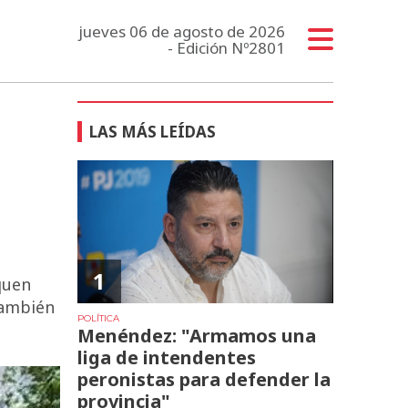
jueves 06 de agosto de 2026
- Edición Nº2801
LAS MÁS LEÍDAS
1
quen
También
POLÍTICA
Menéndez: "Armamos una
liga de intendentes
peronistas para defender la
provincia"