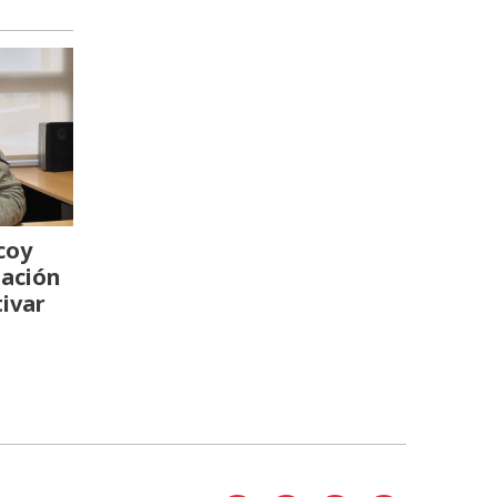
coy
Nación
tivar