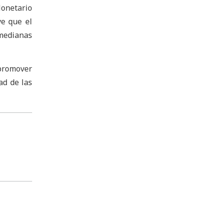
onetario
ve que el
medianas
promover
ad de las