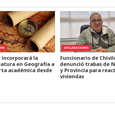
IÓN
DECLARACIONES
incorporará la
Funcionario de Chivil
iatura en Geografía a
denunció trabas de 
rta académica desde
y Provincia para reac
viviendas