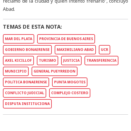
reclamo de la ciudad y quién intentó frenarlo”, concluyó
Abad.
TEMAS DE ESTA NOTA:
MAR DEL PLATA
PROVINCIA DE BUENOS AIRES
GOBIERNO BONAERENSE
MAXIMILIANO ABAD
UCR
AXEL KICILLOF
TURISMO
JUSTICIA
TRANSFERENCIA
MUNICIPIO
GENERAL PUEYRREDON
POLíTICA BONAERENSE
PUNTA MOGOTES
CONFLICTO JUDICIAL
COMPLEJO COSTERO
DISPUTA INSTITUCIONA