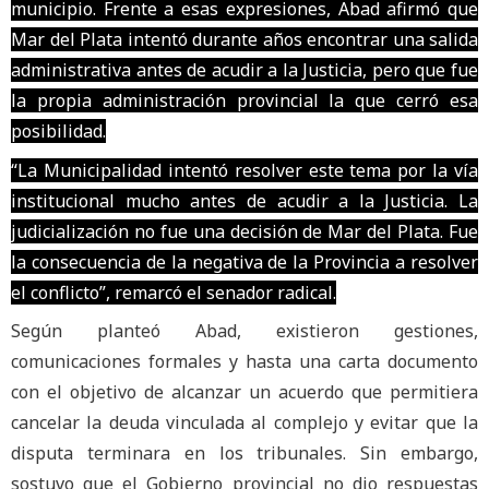
municipio. Frente a esas expresiones, Abad afirmó que
Mar del Plata intentó durante años encontrar una salida
administrativa antes de acudir a la Justicia, pero que fue
la propia administración provincial la que cerró esa
posibilidad.
“La Municipalidad intentó resolver este tema por la vía
institucional mucho antes de acudir a la Justicia. La
judicialización no fue una decisión de Mar del Plata. Fue
la consecuencia de la negativa de la Provincia a resolver
el conflicto”, remarcó el senador radical.
Según planteó Abad, existieron gestiones,
comunicaciones formales y hasta una carta documento
con el objetivo de alcanzar un acuerdo que permitiera
cancelar la deuda vinculada al complejo y evitar que la
disputa terminara en los tribunales. Sin embargo,
sostuvo que el Gobierno provincial no dio respuestas