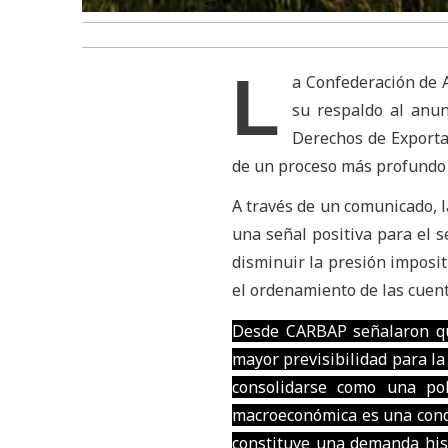
L
a Confederación de 
su respaldo al anun
Derechos de Exportac
de un proceso más profundo q
A través de un comunicado, l
una señal positiva para el s
disminuir la presión impositi
el ordenamiento de las cuent
Desde CARBAP señalaron qu
mayor previsibilidad para la 
consolidarse como una pol
macroeconómica es una condi
constituye una demanda his