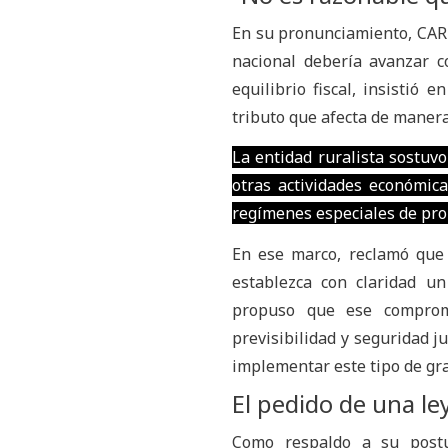
En su pronunciamiento, CAR
nacional debería avanzar c
equilibrio fiscal, insistió
tributo que afecta de manera 
La entidad ruralista sostuv
otras actividades económic
regímenes especiales de pro
En ese marco, reclamó que 
establezca con claridad un
propuso que ese comprom
previsibilidad y seguridad j
implementar este tipo de g
El pedido de una ley
Como respaldo a su postu