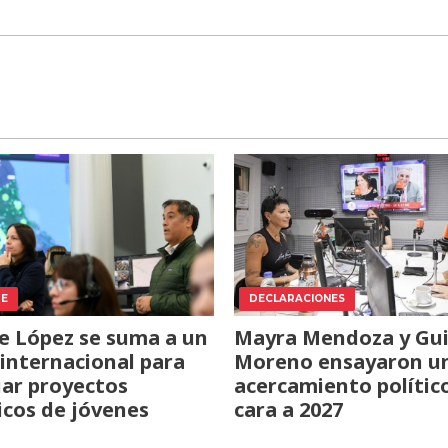
TE
DECLARACIONES
e López se suma a un
Mayra Mendoza y Gui
internacional para
Moreno ensayaron u
iar proyectos
acercamiento polític
icos de jóvenes
cara a 2027