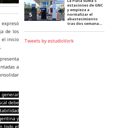
La Plata suma 5
estaciones de GNC
y empieza a
5
normalizar el
abastecimiento
) expresó
tras dos semana...
ja de los
el inicio
Tweets by estudioVork
.
epresenta
entadas a
onsolidar
 generar
scal debe
abilidad
gentina y
n todo el