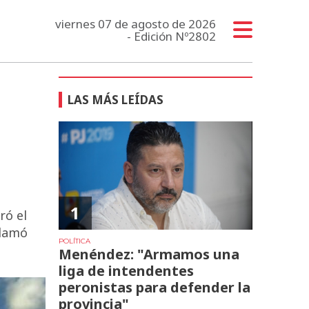
viernes 07 de agosto de 2026
- Edición Nº2802
LAS MÁS LEÍDAS
1
ró el
clamó
POLÍTICA
Menéndez: "Armamos una
liga de intendentes
peronistas para defender la
provincia"