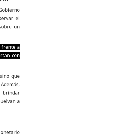
 Gobierno
servar el
 sobre un
 frente a
entan con
sino que
. Además,
 brindar
vuelvan a
onetario