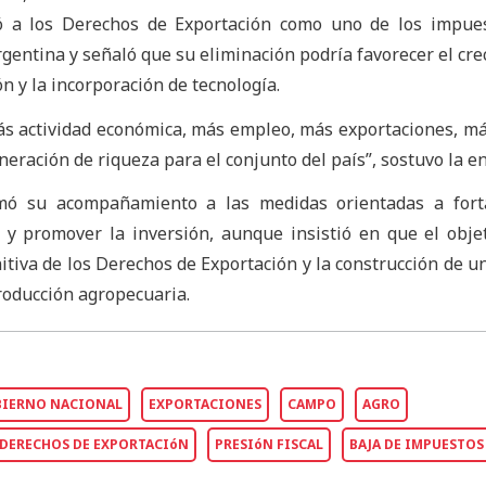
icó a los Derechos de Exportación como uno de los impu
rgentina y señaló que su eliminación podría favorecer el cre
ón y la incorporación de tecnología.
ás actividad económica, más empleo, más exportaciones, má
eración de riqueza para el conjunto del país”, sostuvo la en
mó su acompañamiento a las medidas orientadas a forta
y promover la inversión, aunque insistió en que el objet
nitiva de los Derechos de Exportación y la construcción de u
producción agropecuaria.
IERNO NACIONAL
EXPORTACIONES
CAMPO
AGRO
DERECHOS DE EXPORTACIóN
PRESIóN FISCAL
BAJA DE IMPUESTOS