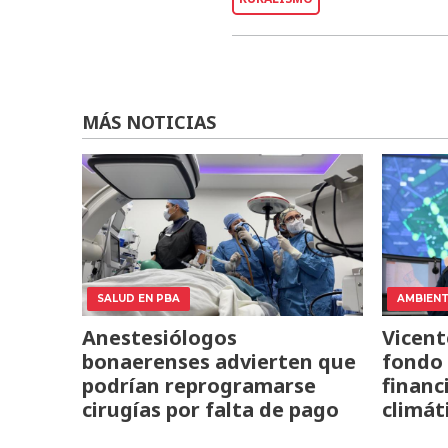
MÁS NOTICIAS
SALUD EN PBA
AMBIEN
Anestesiólogos
Vicent
bonaerenses advierten que
fondo 
podrían reprogramarse
financ
cirugías por falta de pago
climát