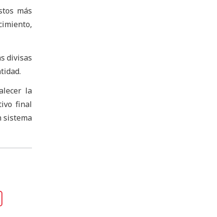
estos más
cimiento,
s divisas
tidad.
lecer la
ivo final
n sistema