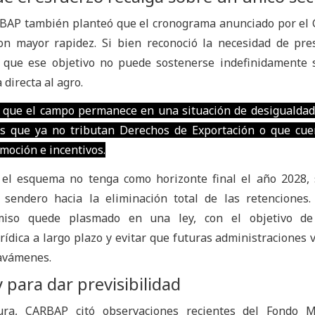
BAP también planteó que el cronograma anunciado por el
on mayor rapidez. Si bien reconoció la necesidad de pre
 en que ese objetivo no puede sostenerse indefinidamente
directa al agro.
o que el campo permanece en una situación de desigualdad
as que ya no tributan Derechos de Exportación o que cu
moción e incentivos.
el esquema no tenga como horizonte final el año 2028, 
 sendero hacia la eliminación total de las retenciones
iso quede plasmado en una ley, con el objetivo de
urídica a largo plazo y evitar que futuras administraciones 
ravámenes.
 para dar previsibilidad
ra, CARBAP citó observaciones recientes del Fondo M