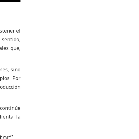
stener el
 sentido,
ales que,
nes, sino
pios. Por
oducción
 continúe
ienta la
tor”