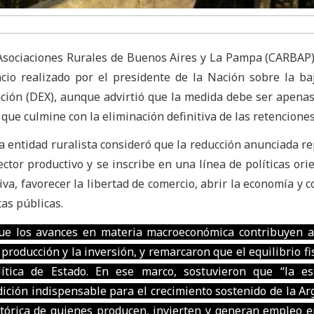
Asociaciones Rurales de Buenos Aires y La Pampa (CARBAP
cio realizado por el presidente de la Nación sobre la ba
ión (DEX), aunque advirtió que la medida debe ser apenas 
ue culmine con la eliminación definitiva de las retenciones
a entidad ruralista consideró que la reducción anunciada r
ector productivo y se inscribe en una línea de políticas ori
va, favorecer la libertad de comercio, abrir la economía y c
as públicas.
e los avances en materia macroeconómica contribuyen a
producción y la inversión, y remarcaron que el equilibrio fi
ítica de Estado. En ese marco, sostuvieron que “la est
ción indispensable para el crecimiento sostenido de la Ar
tórica de quienes producen, invierten y generan empleo e