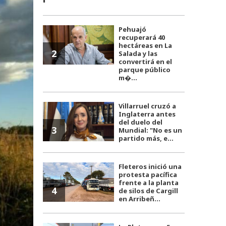
Pehuajó
recuperará 40
hectáreas en La
2
Salada y las
convertirá en el
parque público
m�...
Villarruel cruzó a
Inglaterra antes
del duelo del
3
Mundial: "No es un
partido más, e...
Fleteros inició una
protesta pacífica
frente a la planta
4
de silos de Cargill
en Arribeñ...