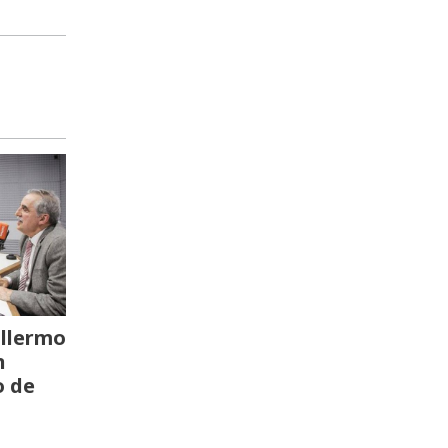
llermo
n
o de