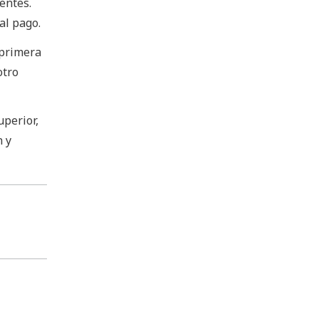
entes.
al pago.
 primera
otro
uperior,
n y