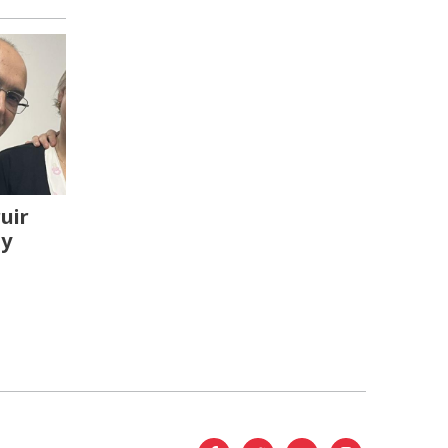
uir
 y