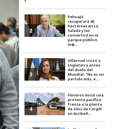
Pehuajó
recuperará 40
hectáreas en La
2
Salada y las
convertirá en el
parque público
m�...
Villarruel cruzó a
Inglaterra antes
del duelo del
3
Mundial: "No es un
partido más, e...
Fleteros inició una
protesta pacífica
frente a la planta
4
de silos de Cargill
en Arribeñ...