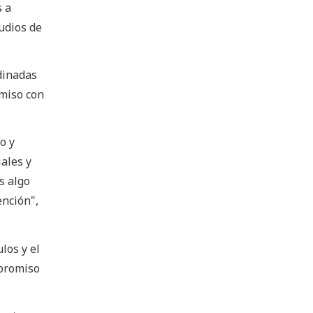
s a
tudios de
dinadas
omiso con
o y
ales y
s algo
ención",
los y el
mpromiso