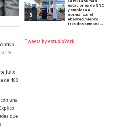
La Plata suma 5
estaciones de GNC
y empieza a
5
normalizar el
abastecimiento
tras dos semana...
Tweets by estudioVork
ciativa
lar el
te Julio
ca de 400
 con una
Explicó
dades que
o