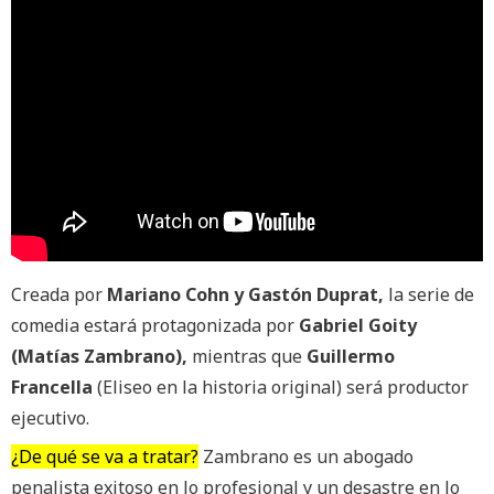
Creada por
Mariano Cohn y Gastón Duprat,
la serie de
comedia estará protagonizada por
Gabriel Goity
(Matías Zambrano),
mientras que
Guillermo
Francella
(Eliseo en la historia original) será productor
ejecutivo.
¿De qué se va a tratar?
Zambrano es un abogado
penalista exitoso en lo profesional y un desastre en lo