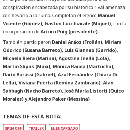
conspiración encabezada por su histórico rival amenaza
con llevarlo a la ruina. Completan el elenco
Manuel
Vicente (Gómez), Gastón Cocchiarale (Miguel),
con la
incorporación de
Arturo Puig (presidente).
También participaron
Daniel Aráoz (Froilán), Miriam
Odorico (Susana Barreto), Luis Gianneo (Garrido),
Micaela Riera (Marina), Agostina Inella (Lola),
Martín Slipak (Maxi), Mónica Raiola (Martucha),
Darío Barassi (Gabriel), Azul Fernández (Chiara Di
Lella), Viviana Puerta (Romina Zambrano), Alan
Sabbagh (Nacho Barreto), José María Listorti (Quico
Morales) y Alejandro Paker (Messina)
.
TEMAS DE ESTA NOTA:
SPIN OFF
TRAILER
EL ENCARGADO