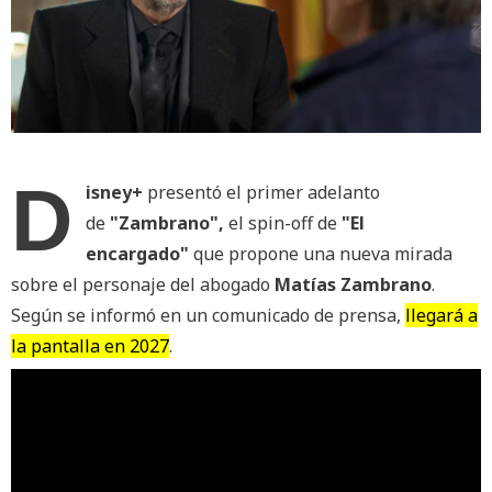
D
isney+
presentó el primer adelanto
de
"Zambrano",
el spin-off de
"El
encargado"
que propone una nueva mirada
sobre el personaje del abogado
Matías Zambrano
.
Según se informó en un comunicado de prensa,
llegará a
la pantalla en 2027
.