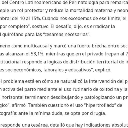
os del Centro Latinoamericano de Perinatología para remarca
umple un rol protector y reduce la mortalidad materna y neon
bral del 10 al 15%. Cuando nos excedemos de ese límite, el
or completo”, sostuvo. El desafío, dijo, es erradicar la
l quirófano para las “cesáreas necesarias”.
ómeno como multicausal y marcó una fuerte brecha entre sec
eas alcanzan el 53,1%, mientras que en el privado trepan al 
itucional responde a lógicas de distribución territorial de l
s socioeconómicos, laborales y educativos”, explicó.
el problema está en cómo se naturalizó la intervención del p
 activa del parto mediante el uso rutinario de oxitocina y la
ón horizontal terminaron desdibujando y patologizando un p
gico”, afirmó. También cuestionó el uso “hipertrofiado” de
ografía: ante la mínima duda, se opta por cirugía.
responde una cesárea, detalló que hay indicaciones absolut