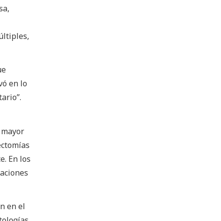
sa,
ltiples,
ue
vó en lo
ario”.
, mayor
ectomías
e. En los
caciones
n en el
tologías