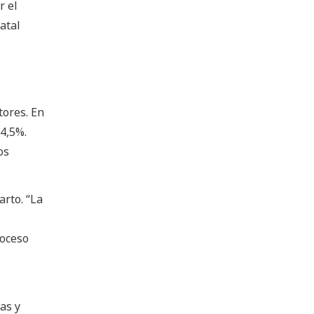
r el
atal
tores. En
74,5%.
os
arto. “La
roceso
as y