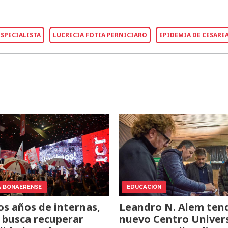
ESPECIALISTA
LUCRECIA FOTIA PERNICIARO
EPIDEMIA DE CESARE
A BONAERENSE
EDUCACIÓN
os años de internas,
Leandro N. Alem ten
 busca recuperar
nuevo Centro Univers