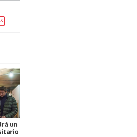
AS
drá un
itario