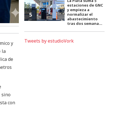
La Plata suma 5
estaciones de GNC
y empieza a
5
normalizar el
abastecimiento
tras dos semana...
Tweets by estudioVork
mico y
 la
lica de
metros
e
 sino
sta con