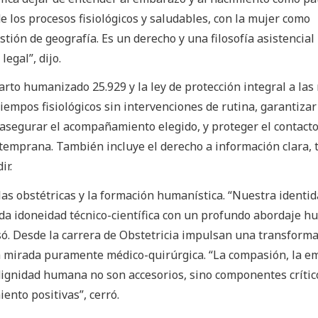
e los procesos fisiológicos y saludables, con la mujer como
tión de geografía. Es un derecho y una filosofía asistencial
egal”, dijo.
parto humanizado 25.929 y la ley de protección integral a la
tiempos fisiológicos sin intervenciones de rutina, garantizar
asegurar el acompañamiento elegido, y proteger el contacto
a temprana. También incluye el derecho a información clara, 
ir.
 las obstétricas y la formación humanística. “Nuestra identi
ida idoneidad técnico-científica con un profundo abordaje h
só. Desde la carrera de Obstetricia impulsan una transform
la mirada puramente médico-quirúrgica. “La compasión, la e
a dignidad humana no son accesorios, sino componentes críti
ento positivas”, cerró.