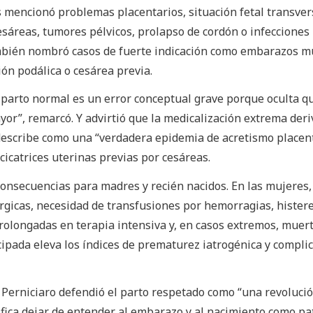
as mencionó problemas placentarios, situación fetal transver
sáreas, tumores pélvicos, prolapso de cordón o infecciones
mbién nombró casos de fuerte indicación como embarazos mú
ón podálica o cesárea previa.
 parto normal es un error conceptual grave porque oculta q
or”, remarcó. Y advirtió que la medicalización extrema deri
describe como una “verdadera epidemia de acretismo placent
cicatrices uterinas previas por cesáreas.
consecuencias para madres y recién nacidos. En las mujeres
rgicas, necesidad de transfusiones por hemorragias, hister
rolongadas en terapia intensiva y, en casos extremos, muert
ipada eleva los índices de prematurez iatrogénica y compli
a Perniciaro defendió el parto respetado como “una revolució
ifica dejar de entender al embarazo y al nacimiento como pa