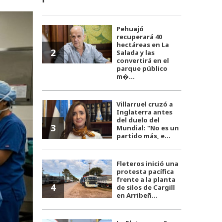
Pehuajó
recuperará 40
hectáreas en La
2
Salada y las
convertirá en el
parque público
m�...
Villarruel cruzó a
Inglaterra antes
del duelo del
3
Mundial: "No es un
partido más, e...
Fleteros inició una
protesta pacífica
frente a la planta
4
de silos de Cargill
en Arribeñ...