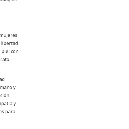
s mujeres
 libertad
 piel con
trato
dad
umano y
ación
mpatía y
cos para