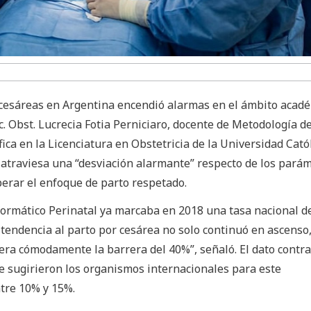
s cesáreas en Argentina encendió alarmas en el ámbito acadé
ic. Obst. Lucrecia Fotia Perniciaro, docente de Metodología de
fica en la Licenciatura en Obstetricia de la Universidad Cató
ís atraviesa una “desviación alarmante” respecto de los pará
perar el enfoque de parto respetado.
formático Perinatal ya marcaba en 2018 una tasa nacional d
 tendencia al parto por cesárea no solo continuó en ascenso,
ra cómodamente la barrera del 40%”, señaló. El dato contra
e sugirieron los organismos internacionales para este
tre 10% y 15%.