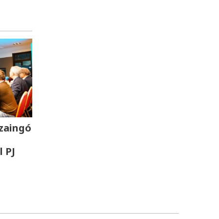
zaingó
l PJ