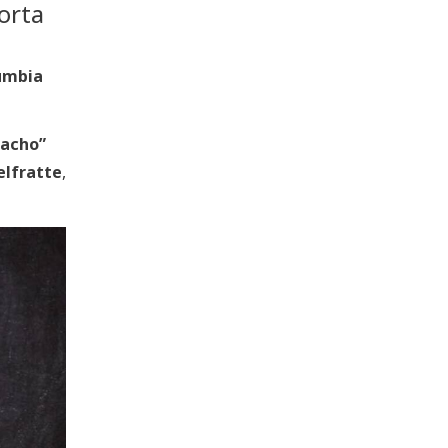
Torta
umbia
acho”
elfratte
,