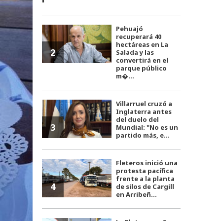
Pehuajó
recuperará 40
hectáreas en La
2
Salada y las
convertirá en el
parque público
m�...
Villarruel cruzó a
Inglaterra antes
del duelo del
3
Mundial: "No es un
partido más, e...
Fleteros inició una
protesta pacífica
frente a la planta
4
de silos de Cargill
en Arribeñ...