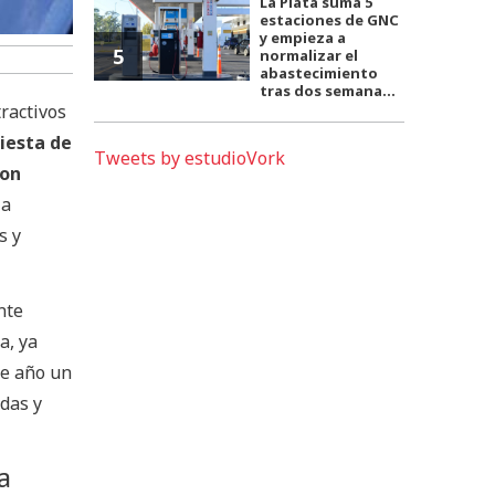
La Plata suma 5
estaciones de GNC
y empieza a
5
normalizar el
abastecimiento
tras dos semana...
ractivos
Fiesta de
Tweets by estudioVork
con
la
s y
nte
a, ya
te año un
das y
a