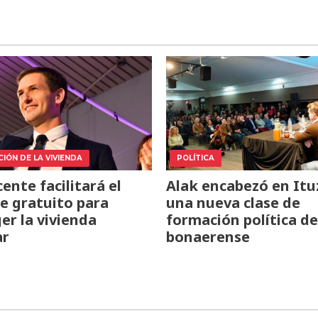
IÓN DE LA VIVIENDA
POLÍTICA
cente facilitará el
Alak encabezó en Itu
e gratuito para
una nueva clase de
er la vivienda
formación política de
ar
bonaerense