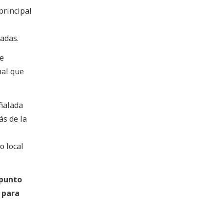
 principal
adas.
e
nal que
eñalada
ás de la
o local
punto
 para