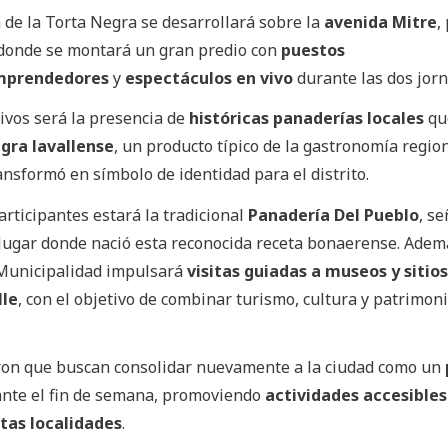
a de la Torta Negra se desarrollará sobre la
avenida Mitre
,
 donde se montará un gran predio con
puestos
emprendedores
y
espectáculos en vivo
durante las dos jorn
tivos será la presencia de
históricas panaderías locales
qu
egra lavallense
, un producto típico de la gastronomía regio
ansformó en símbolo de identidad para el distrito.
articipantes estará la tradicional
Panadería Del Pueblo
, s
lugar donde nació esta reconocida receta bonaerense. Adem
 Municipalidad impulsará
visitas guiadas a museos y sitios
lle
, con el objetivo de combinar turismo, cultura y patrimoni
ron que buscan consolidar nuevamente a la ciudad como un
nte el fin de semana, promoviendo
actividades accesibles
ntas localidades
.