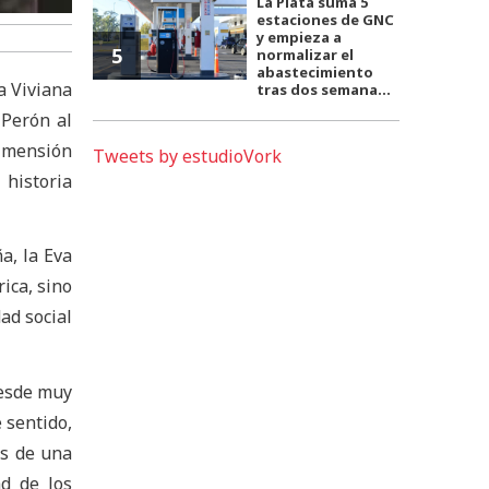
La Plata suma 5
estaciones de GNC
y empieza a
5
normalizar el
abastecimiento
a Viviana
tras dos semana...
 Perón al
dimensión
Tweets by estudioVork
 historia
a, la Eva
rica, sino
ad social
desde muy
 sentido,
es de una
ad de los