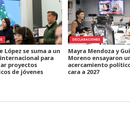
TE
DECLARACIONES
e López se suma a un
Mayra Mendoza y Gui
internacional para
Moreno ensayaron u
iar proyectos
acercamiento polític
icos de jóvenes
cara a 2027