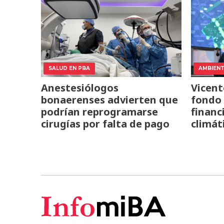
SALUD EN PBA
AMBIEN
Anestesiólogos
Vicent
bonaerenses advierten que
fondo 
podrían reprogramarse
financ
cirugías por falta de pago
climát