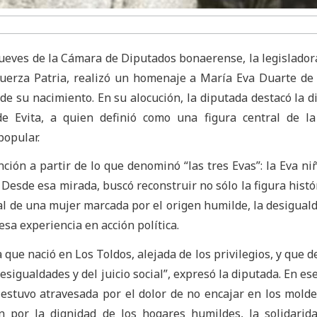
 jueves de la Cámara de Diputados bonaerense, la legislador
Fuerza Patria, realizó un homenaje a María Eva Duarte de
de su nacimiento. En su alocución, la diputada destacó la 
de Evita, a quien definió como una figura central de la
popular.
ción a partir de lo que denominó “las tres Evas”: la Eva niñ
. Desde esa mirada, buscó reconstruir no sólo la figura histó
l de una mujer marcada por el origen humilde, la desiguald
esa experiencia en acción política.
a que nació en Los Toldos, alejada de los privilegios, y que 
igualdades y del juicio social”, expresó la diputada. En ese
 estuvo atravesada por el dolor de no encajar en los mold
n por la dignidad de los hogares humildes, la solidarid