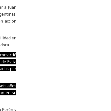
er a Juan
gentinas.
en acción
ilidad en
adora.
convirtió
 de Evita
gados por
seis años
jan en su
a Perón y