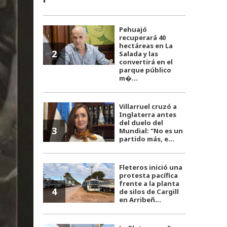
Pehuajó
recuperará 40
hectáreas en La
2
Salada y las
convertirá en el
parque público
m�...
Villarruel cruzó a
Inglaterra antes
del duelo del
3
Mundial: "No es un
partido más, e...
Fleteros inició una
protesta pacífica
frente a la planta
4
de silos de Cargill
en Arribeñ...