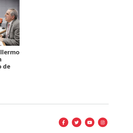
llermo
n
o de