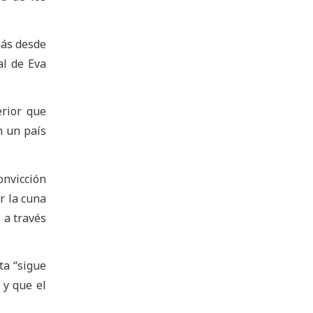
más desde
al de Eva
erior que
n un país
onvicción
r la cuna
 a través
ta “sigue
 y que el