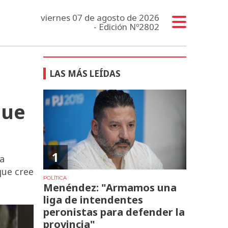
viernes 07 de agosto de 2026
- Edición Nº2802
LAS MÁS LEÍDAS
gue
1
va
que cree
POLÍTICA
Menéndez: "Armamos una
liga de intendentes
peronistas para defender la
provincia"