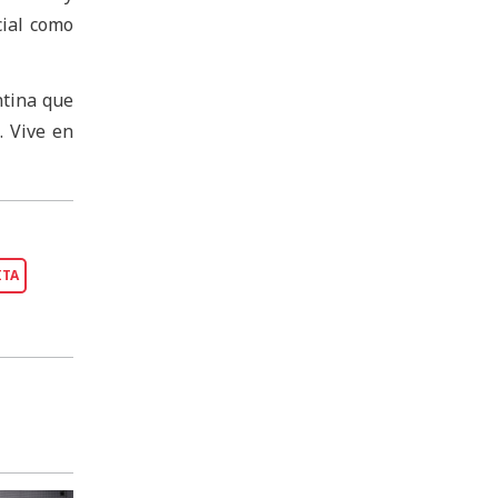
cial como
ntina que
. Vive en
ITA