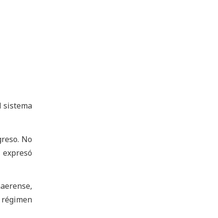
l sistema
greso. No
, expresó
naerense,
 régimen