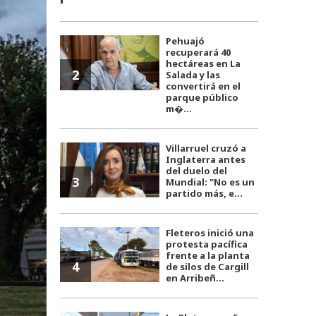
Pehuajó
recuperará 40
hectáreas en La
2
Salada y las
convertirá en el
parque público
m�...
Villarruel cruzó a
Inglaterra antes
del duelo del
3
Mundial: "No es un
partido más, e...
Fleteros inició una
protesta pacífica
frente a la planta
4
de silos de Cargill
en Arribeñ...