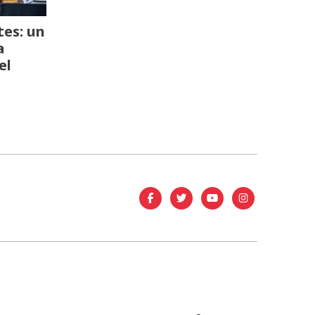
es: un
a
el