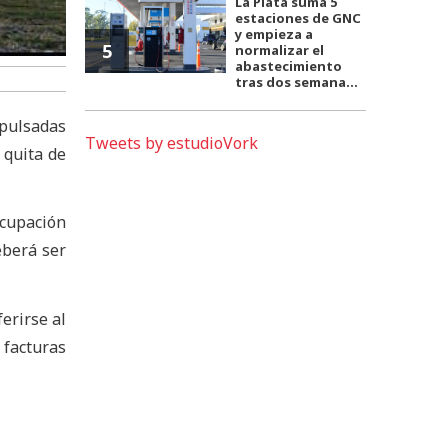
La Plata suma 5
estaciones de GNC
y empieza a
5
normalizar el
abastecimiento
tras dos semana...
pulsadas
Tweets by estudioVork
 quita de
ocupación
eberá ser
erirse al
 facturas