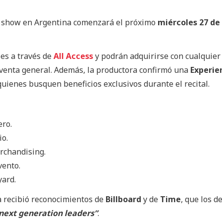
l show en Argentina comenzará el próximo
miércoles 27 de
les a través de
All Access
y podrán adquirirse con cualquier
a venta general. Además, la productora confirmó una
Experie
uienes busquen beneficios exclusivos durante el recital.
ero.
io.
rchandising.
vento.
yard.
a recibió reconocimientos de
Billboard
y de
Time
, que los d
next generation leaders”
.