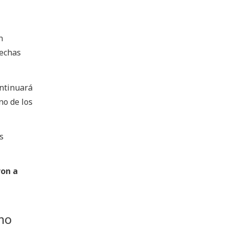
n
fechas
ontinuará
uno de los
s
on a
mo