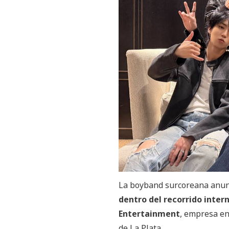
La boyband surcoreana anun
dentro del recorrido inter
Entertainment
, empresa e
de La Plata.