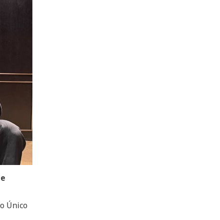
ce
io Único