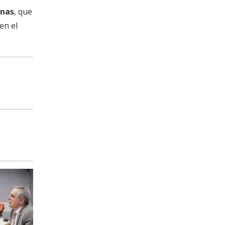
inas
, que
en el