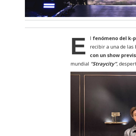
E
l
fenómeno del k-
recibir a una de la
con un show previ
mundial
“Straycity”
, desper