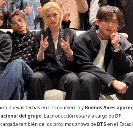
ció nuevas fechas en Latinoamérica y
Buenos Aires apare
nacional del grupo
. La producción estará a cargo de
DF
ncargada también de los próximos shows de
BTS
en el Estad