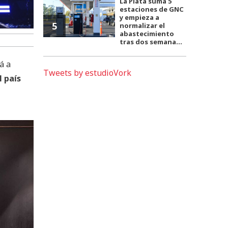
La Plata suma 5
estaciones de GNC
y empieza a
5
normalizar el
abastecimiento
tras dos semana...
á a
Tweets by estudioVork
l país