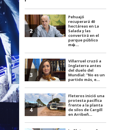
Pehuajó
recuperará 40
hectáreas en La
2
Salada y las
convertirá en el
parque público
m�...
Villarruel cruzó a
Inglaterra antes
del duelo del
3
Mundial: "No es un
partido más, e...
Fleteros inició una
protesta pacífica
frente a la planta
4
de silos de Cargill
en Arribeñ...