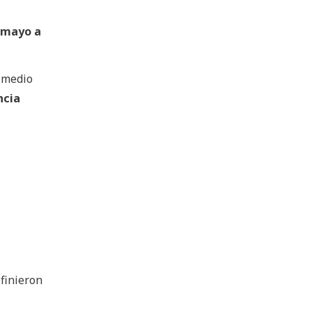
 mayo a
 medio
ncia
efinieron