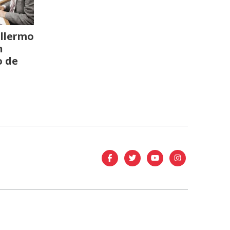
llermo
n
o de