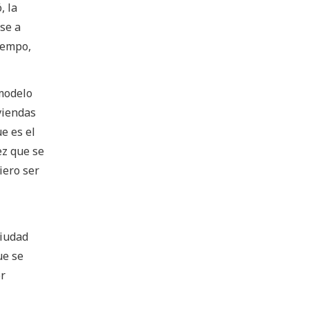
, la
se a
iempo,
 modelo
viendas
e es el
ez que se
iero ser
Ciudad
ue se
or