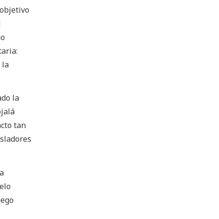
 objetivo
d
no
aria:
 la
ado la
jalá
acto tan
isladores
la
elo
uego