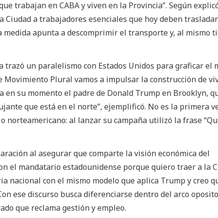
que trabajan en CABA y viven en la Provincia”. Según explicó
 la Ciudad a trabajadores esenciales que hoy deben trasladar
a medida apunta a descomprimir el transporte y, al mismo t
a trazó un paralelismo con Estados Unidos para graficar el
e Movimiento Plural vamos a impulsar la construcción de vi
era en su momento el padre de Donald Trump en Brooklyn, qu
ujante que está en el norte”, ejemplificó. No es la primera v
o norteamericano: al lanzar su campaña utilizó la frase “Qu
mparación al asegurar que comparte la visión económica del
con el mandatario estadounidense porque quiero traer a la 
ria nacional con el mismo modelo que aplica Trump y creo q
 Con ese discurso busca diferenciarse dentro del arco oposit
rado que reclama gestión y empleo.