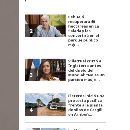
Pehuajó
recuperará 40
hectáreas en La
2
Salada y las
convertirá en el
parque público
m�...
Villarruel cruzó a
Inglaterra antes
del duelo del
3
Mundial: "No es un
partido más, e...
Fleteros inició una
protesta pacífica
frente a la planta
4
de silos de Cargill
en Arribeñ...