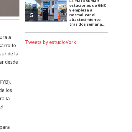
La Plata suma 5
estaciones de GNC
y empieza a
5
normalizar el
abastecimiento
tras dos semana...
ura a
Tweets by estudioVork
sarrollo
sur de la
ar desde
FYB),
de los
ra la
el
 para