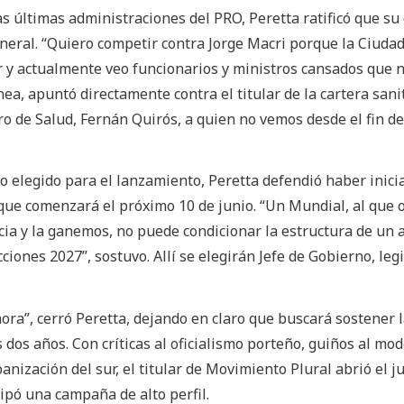
as últimas administraciones del PRO, Peretta ratificó que su
general. “Quiero competir contra Jorge Macri porque la Ciuda
r y actualmente veo funcionarios y ministros cansados que 
nea, apuntó directamente contra el titular de la cartera sanit
o de Salud, Fernán Quirós, a quien no vemos desde el fin de
 elegido para el lanzamiento, Peretta defendió haber inici
ue comenzará el próximo 10 de junio. “Un Mundial, al que o
cia y la ganemos, no puede condicionar la estructura de un 
iones 2027”, sostuvo. Allí se elegirán Jefe de Gobierno, leg
ora”, cerró Peretta, dejando en claro que buscará sostener 
dos años. Con críticas al oficialismo porteño, guiños al mod
ización del sur, el titular de Movimiento Plural abrió el j
cipó una campaña de alto perfil.