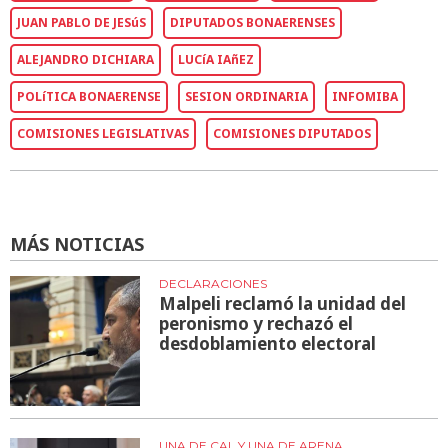
JUAN PABLO DE JESúS
DIPUTADOS BONAERENSES
ALEJANDRO DICHIARA
LUCíA IAñEZ
POLíTICA BONAERENSE
SESION ORDINARIA
INFOMIBA
COMISIONES LEGISLATIVAS
COMISIONES DIPUTADOS
MÁS NOTICIAS
DECLARACIONES
Malpeli reclamó la unidad del
peronismo y rechazó el
desdoblamiento electoral
UNA DE CAL Y UNA DE ARENA