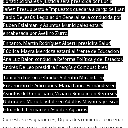
Constitucionales y Justicia será presidida por Lucía
Iañez; Presupuesto e Impuestos quedará a cargo de Juan
Pablo De Jesús; Legislación General será conducida por
Rubén Eslaiman; y Asuntos Municipales estará
encabezada por Avelino Zurro.
En tanto, Martín Rodríguez Alberti presidirá Salud
Pública; Mayra Mendoza estará al frente de Educación;
Ana Luz Balor conducirá Reforma Política y del Estado; y
Andrés De Leo presidirá Energía y Combustibles.
También fueron definidos Valentín Miranda en
Prevención de Adicciones; María Laura Fernández en
Asuntos del Conurbano; Viviana Romano en Recursos
Naturales; Mariela Vitale en Adultos Mayores; y Oscar
Eduardo Liberman en Asuntos Agrarios.
Con estas designaciones, Diputados comienza a ordenar
una agenda que venía demorada y que tendrá su primer