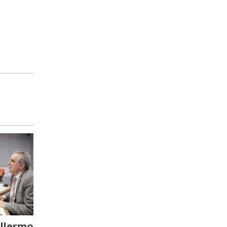
llermo