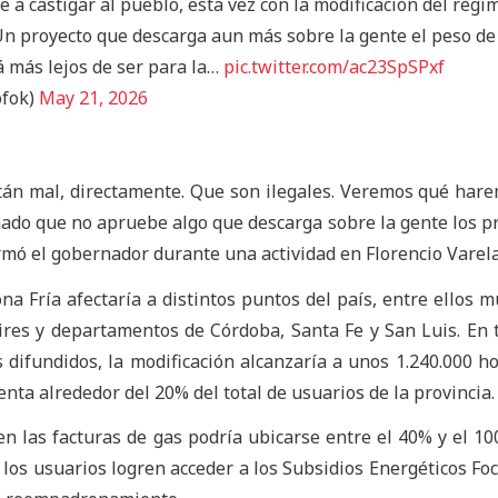
e a castigar al pueblo, esta vez con la modificación del régi
Un proyecto que descarga aun más sobre la gente el peso de
á más lejos de ser para la…
pic.twitter.com/ac23SpSPxf
ofok)
May 21, 2026
stán mal, directamente. Que son ilegales. Veremos qué har
enado que no apruebe algo que descarga sobre la gente los 
rmó el gobernador durante una actividad en Florencio Varela
a Fría afectaría a distintos puntos del país, entre ellos m
ires y departamentos de Córdoba, Santa Fe y San Luis. En t
 difundidos, la modificación alcanzaría a unos 1.240.000 h
nta alrededor del 20% del total de usuarios de la provincia.
 en las facturas de gas podría ubicarse entre el 40% y el 10
 los usuarios logren acceder a los Subsidios Energéticos Foc