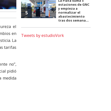
La Plata suma 5
estaciones de GNC
y empieza a
5
normalizar el
abastecimiento
tras dos semana...
dureza el
ambios en
Tweets by estudioVork
sticia. La
s tarifas
ente no”,
ial pidió
la medida