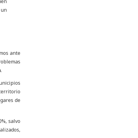
men
 un
emos ante
problemas
.
unicipios
erritorio
ogares de
0%, salvo
alizados,