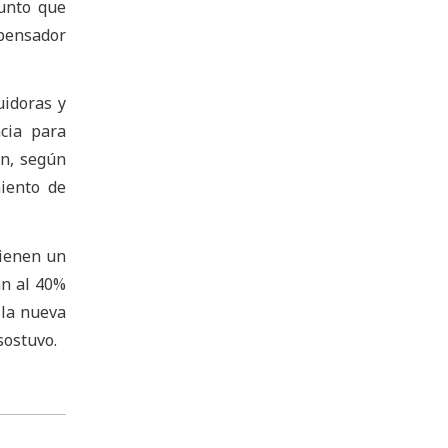
punto que
pensador
uidoras y
cia para
ón, según
iento de
tienen un
an al 40%
 la nueva
sostuvo.