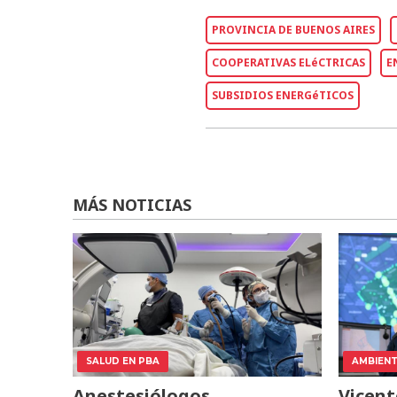
PROVINCIA DE BUENOS AIRES
COOPERATIVAS ELéCTRICAS
E
SUBSIDIOS ENERGéTICOS
MÁS NOTICIAS
SALUD EN PBA
AMBIEN
Anestesiólogos
Vicent