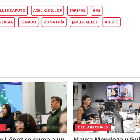
LUIS CAPUTO
AXEL KICILLOF
TARIFAS
GAS
NERGíA
SENADO
ZONA FRíA
JAVIER MILEI
AJUSTE
TE
DECLARACIONES
e López se suma a un
Mayra Mendoza y Gui