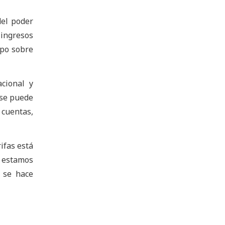
del poder
 ingresos
ipo sobre
cional y
 se puede
 cuentas,
ifas está
a estamos
a se hace