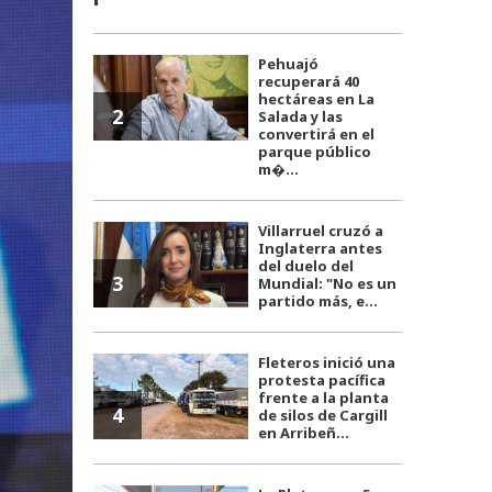
Pehuajó
recuperará 40
hectáreas en La
2
Salada y las
convertirá en el
parque público
m�...
Villarruel cruzó a
Inglaterra antes
del duelo del
3
Mundial: "No es un
partido más, e...
Fleteros inició una
protesta pacífica
frente a la planta
4
de silos de Cargill
en Arribeñ...