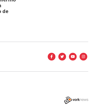
n
o de