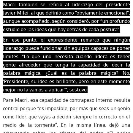
Macri también se refirió al liderazgo del presidente
Javier Milei, al que definió como “obviamente emocional”,
aunque acompañado, según consideró, por “un profundo
estudio de las ideas que hay detrás de cada postura”.
En ese punto, el expresidente remarcó que ningún
liderazgo puede funcionar sin equipos capaces de poner
límites. “Lo que uno necesita cuando lidera es tener
gente alrededor que tenga la capacidad de decir la
palabra mágica. ¿Cuál es la palabra mágica? No.
‘Presidente, su idea es brillante, pero en este momento
mejor no la vamos a aplicar’”, sostuvo.
Para Macri, esa capacidad de contrapeso interno resulta
central porque “es imposible, por más que seas un genio
como líder, que vayas a decidir siempre lo correcto en el
medio de la tormenta”. En la misma línea, dejó una