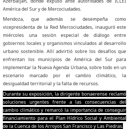
Azerbaijan, donde expuso ante autoridades de ICLEI
América del Sur y de Mercociudades.
Mendoza, que además se desempeña como
vicepresidenta de la Red Mercociudades, inauguró este
miércoles una sesión especial de diálogo entre
gobiernos locales y organismos vinculados al desarrollo
urbano sostenible. Allí advirtió sobre los desafíos que
enfrentan los municipios de América del Sur para
implementar la Nueva Agenda Urbana, sobre todo en un
escenario marcado por el cambio climático, la
desigualdad territorial y la falta de recursos.
Durante su exposición, la dirigente bonaerense reclamó
soluciones urgentes frente a las consecuencias del
cambio climático y remarcó la importancia de conseguir
financiamiento para el Plan Hídrico Social y Ambiental
de la Cuenca de los Arroyos San Francisco y Las Piedras.