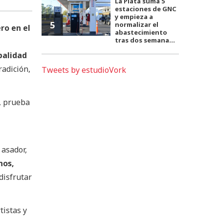
La Plata suma 5
estaciones de GNC
y empieza a
5
normalizar el
ro en el
abastecimiento
tras dos semana...
palidad
radición,
Tweets by estudioVork
s, prueba
 asador,
nos,
disfrutar
tistas y