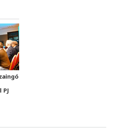
zaingó
l PJ