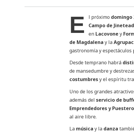
E
l próximo
domingo 
Campo de Jinetead
en
Lacovone
y
For
de Magdalena
y la
Agrupac
gastronomía y espectáculos p
Desde temprano habrá
dist
de mansedumbre y destrezas 
costumbres
y el espíritu tr
Uno de los grandes atractivo
además del
servicio de buff
Emprendedores y Puestero
al aire libre.
La
música
y la
danza
tambié