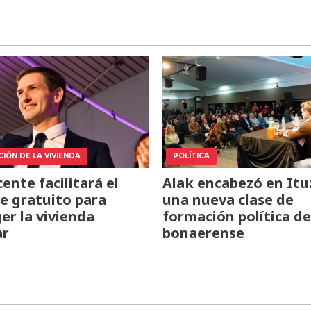
IÓN DE LA VIVIENDA
POLÍTICA
cente facilitará el
Alak encabezó en Itu
e gratuito para
una nueva clase de
er la vivienda
formación política de
ar
bonaerense