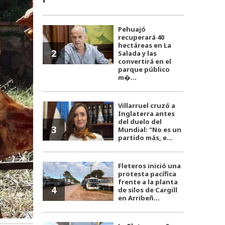
Pehuajó
recuperará 40
hectáreas en La
2
Salada y las
convertirá en el
parque público
m�...
Villarruel cruzó a
Inglaterra antes
del duelo del
3
Mundial: "No es un
partido más, e...
Fleteros inició una
protesta pacífica
frente a la planta
4
de silos de Cargill
en Arribeñ...