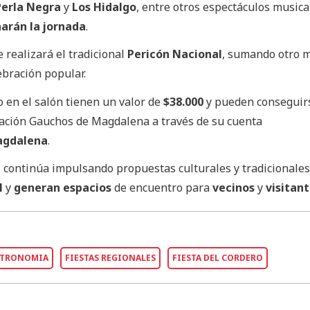
Perla Negra
y
Los Hidalgo
, entre otros espectáculos musica
rán la jornada
.
 realizará el tradicional
Pericón Nacional
, sumando otro
ebración popular.
o en el salón tienen un valor de
$38.000
y pueden conseguir
ación Gauchos de Magdalena a través de su cuenta
gdalena
.
a
continúa impulsando propuestas culturales y tradicionale
l
y
generan espacios
de encuentro para
vecinos
y
visitan
STRONOMIA
FIESTAS REGIONALES
FIESTA DEL CORDERO