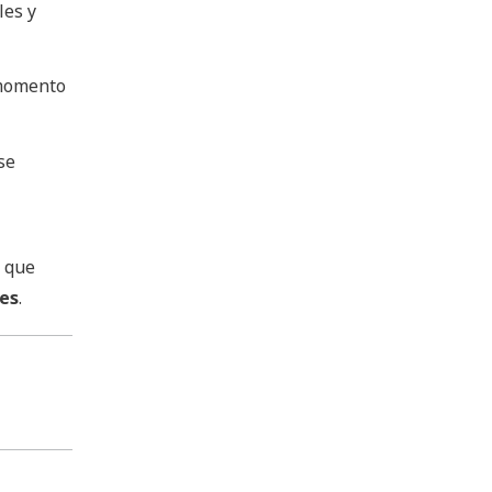
les y
 momento
se
s que
tes
.