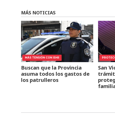
MÁS NOTICIAS
MÁS TENSIÓN CON ISHII
PROTECC
Buscan que la Provincia
San Vi
asuma todos los gastos de
trámit
los patrulleros
proteg
famili