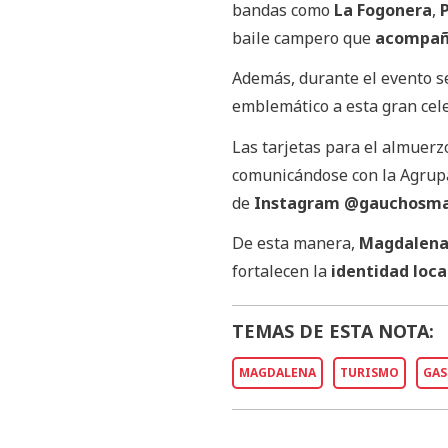
bandas como
La Fogonera
,
baile campero que
acompaña
Además, durante el evento se
emblemático a esta gran cel
Las tarjetas para el almuerz
comunicándose con la Agrup
de
Instagram
@gauchosma
De esta manera,
Magdalen
fortalecen la
identidad loca
TEMAS DE ESTA NOTA:
MAGDALENA
TURISMO
GA