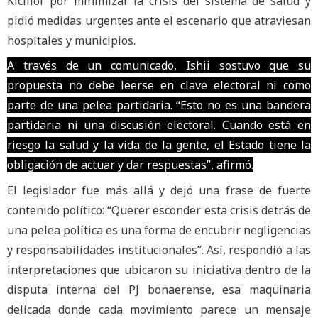
Kicillof por minimizar la crisis del sistema de salud y
pidió medidas urgentes ante el escenario que atraviesan
hospitales y municipios.
A través de un comunicado, Ishii sostuvo que su
propuesta no debe leerse en clave electoral ni como
parte de una pelea partidaria. “Esto no es una bandera
partidaria ni una discusión electoral. Cuando está en
riesgo la salud y la vida de la gente, el Estado tiene la
obligación de actuar y dar respuestas”, afirmó.
El legislador fue más allá y dejó una frase de fuerte
contenido político: “Querer esconder esta crisis detrás de
una pelea política es una forma de encubrir negligencias
y responsabilidades institucionales”. Así, respondió a las
interpretaciones que ubicaron su iniciativa dentro de la
disputa interna del PJ bonaerense, esa maquinaria
delicada donde cada movimiento parece un mensaje