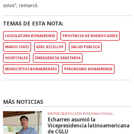
solos”, remarcó.
TEMAS DE ESTA NOTA:
LEGISLATURA BONAERENSE
PROVINCIA DE BUENOS AIRES
MARIO ISHII
AXEL KICILLOF
SALUD PúBLICA
HOSPITALES
EMERGENCIA SANITARIA
MUNICIPIOS BONAERENSES
PERONISMO BONAERENSE
MÁS NOTICIAS
REPRESENTACIÓN INTERNACIONAL
Echarren asumió la
Vicepresidencia latinoamericana
de CGLU