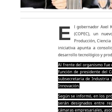
E
l gobernador Axel K
(COPEC), un nuevo
Producción, Ciencia
iniciativa apunta a consol
desarrollo tecnológico y pro
Al frente del organismo fue 
función de presidente del C
subsecretaria de Industria 
Innovación.
Según se informó, en los pró
serán designados entre rep
cámaras empresariales, asocia