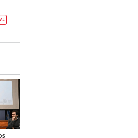
IAL
os