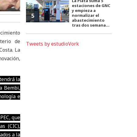
La Plata suma 5
estaciones de GNC
y empieza a
5
normalizar el
abastecimiento
tras dos semana...
ocimiento
terio de
Tweets by estudioVork
Costa. La
novación,
tendrá la
la Bembi,
nología e
OPEC, que
as (CIC),
ados a la