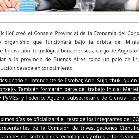
icillof creó el Consejo Provincial de la Economía del Con
 organismo que funcionará bajo la órbita del Minis
 e Innovación Tecnológica bonaerense, a cargo de Augusto 
idar a la provincia de Buenos Aires como un polo de in
ducción basada en conocimiento.
designado el intendente de Escobar, Ariel Sujarchuk, quien 
onsejo. También formarán parte del trabajo inicial Marie
y PyMEs, y Federico Agüero, subsecretario de Ciencia, Tec
ximos días se oficializará el resto de los integrantes del C
resentantes de la Comisión de Investigaciones Científic
ciones del sector, polos tecnológicos y otros actores vincul