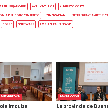
ARIEL SUJARCHUK
AXEL KICILLOF
AUGUSTO COSTA
OMíA DEL CONOCIMIENTO
INNOVACIóN
INTELIGENCIA ARTIFIC
COPEC
SOFTWARE
EMPLEO CALIFICADO
L PUEYRREDÓN
PRODUCCIÓN
ola impulsa
La provincia de Buen