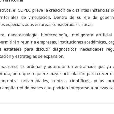
 territorial
etivos, el COPEC prevé la creación de distintas instancias d
rritoriales de vinculación. Dentro de su eje de gobern
s especializadas en áreas consideradas críticas.
e, nanotecnología, biotecnología, inteligencia artificial
 permitirán reunir a empresas, instituciones académicas, o
s estatales para discutir diagnósticos, necesidades regu
itación y estrategias de expansión.
onaerense es ordenar y potenciar un entramado que ya e
ovincia, pero que requiere mayor articulación para crecer 
ncentra universidades, centros científicos, polos prod
a amplia red de pymes que podrían integrarse a nuevas c