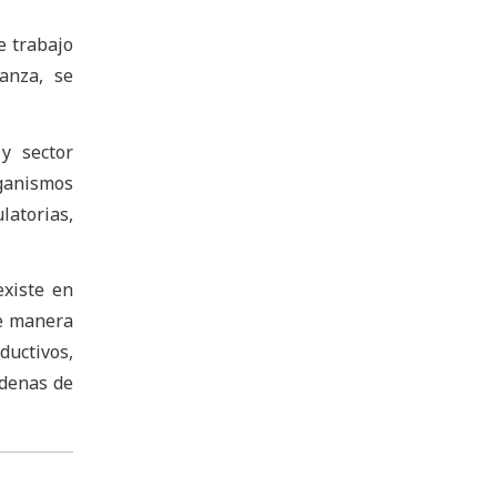
e trabajo
anza, se
 y sector
rganismos
latorias,
xiste en
de manera
uctivos,
adenas de