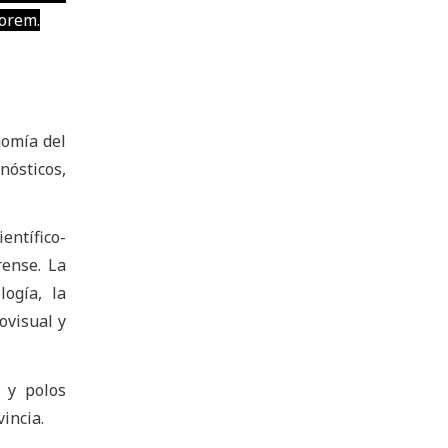
orem.
nomía del
nósticos,
entífico-
rense. La
logía, la
iovisual y
 y polos
vincia.