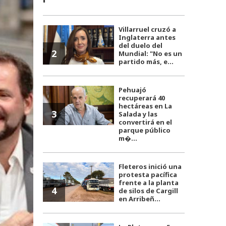
Villarruel cruzó a
Inglaterra antes
del duelo del
2
Mundial: "No es un
partido más, e...
Pehuajó
recuperará 40
hectáreas en La
3
Salada y las
convertirá en el
parque público
m�...
Fleteros inició una
protesta pacífica
frente a la planta
4
de silos de Cargill
en Arribeñ...