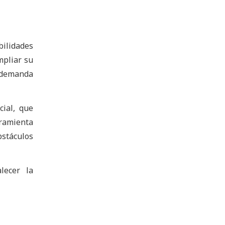
bilidades
mpliar su
a demanda
ial, que
rramienta
bstáculos
lecer la