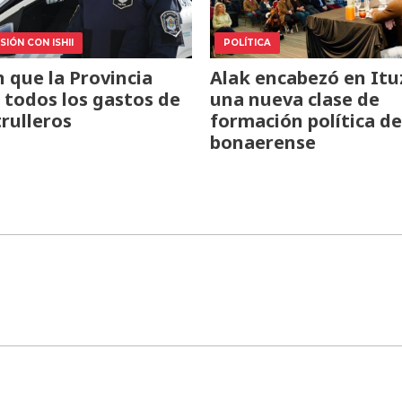
IÓN CON ISHII
POLÍTICA
 que la Provincia
Alak encabezó en Itu
todos los gastos de
una nueva clase de
trulleros
formación política de
bonaerense