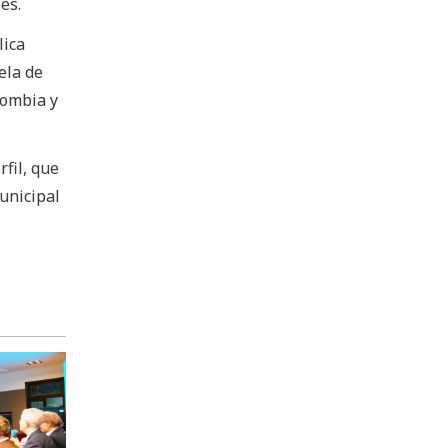
es.
lica
ela de
lombia y
fil, que
unicipal