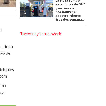
La Plata suma 5
estaciones de GNC
y empieza a
5
normalizar el
abastecimiento
tras dos semana...
el
Tweets by estudioVork
ecciona
ivo de
irtuales,
oom.
ximo
ara