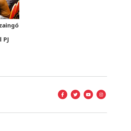
zaingó
l PJ