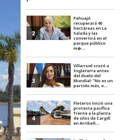
Pehuajó
recuperará 40
hectáreas en La
2
Salada y las
convertirá en el
parque público
m�...
Villarruel cruzó a
Inglaterra antes
del duelo del
3
Mundial: "No es un
partido más, e...
Fleteros inició una
protesta pacífica
frente a la planta
4
de silos de Cargill
en Arribeñ...