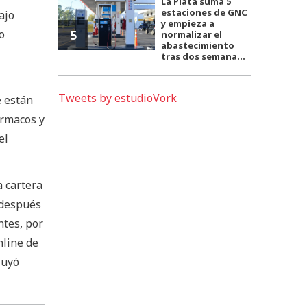
La Plata suma 5
estaciones de GNC
ajo
y empieza a
5
o
normalizar el
abastecimiento
tras dos semana...
Tweets by estudioVork
e están
ármacos y
el
 cartera
 después
ntes, por
nline de
luyó