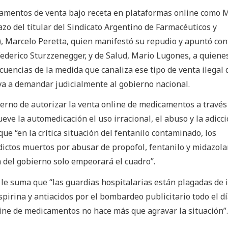
camentos de venta bajo receta en plataformas online como 
azo del titular del Sindicato Argentino de Farmacéuticos y
, Marcelo Peretta, quien manifestó su repudio y apuntó con
ederico Sturzzenegger, y de Salud, Mario Lugones, a quiene
cuencias de la medida que canaliza ese tipo de venta ilegal 
a a demandar judicialmente al gobierno nacional.
ierno de autorizar la venta online de medicamentos a través
e la automedicación el uso irracional, el abuso y la adicci
ue “en la crítica situación del fentanilo contaminado, los
ictos muertos por abusar de propofol, fentanilo y midazola
n del gobierno solo empeorará el cuadro”.
 le suma que “las guardias hospitalarias están plagadas de 
pirina y antiacidos por el bombardeo publicitario todo el dí
online de medicamentos no hace más que agravar la situació