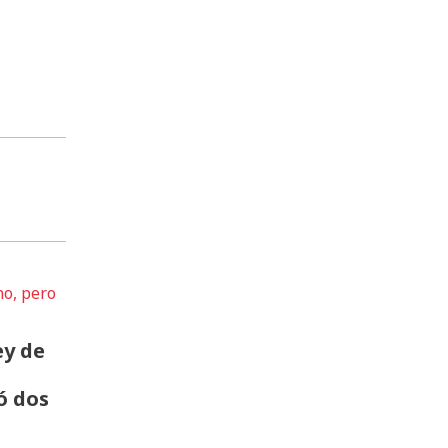
ey de
ó dos