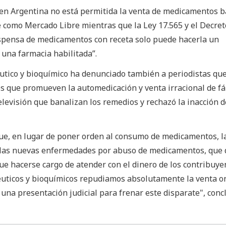
 en Argentina no está permitida la venta de medicamentos b
 como Mercado Libre mientras que la Ley 17.565 y el Decret
ispensa de medicamentos con receta solo puede hacerla un
 una farmacia habilitada”.
éutico y bioquímico ha denunciado también a periodistas qu
os que promueven la automedicación y venta irracional de f
levisión que banalizan los remedios y rechazó la inacción d
ue, en lugar de poner orden al consumo de medicamentos, la
y las nuevas enfermedades por abuso de medicamentos, que
que hacerse cargo de atender con el dinero de los contribuye
céuticos y bioquímicos repudiamos absolutamente la venta o
na presentación judicial para frenar este disparate", conc