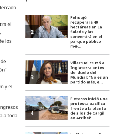
Mercado
Pehuajó
recuperará 40
tra el
hectáreas en La
2
Salada y las
s
convertirá en el
de los
parque público
m�...
 de
Villarruel cruzó a
Inglaterra antes
ón”
del duelo del
3
Mundial: "No es un
partido más, e...
m y el
Fleteros inició una
protesta pacífica
ingresos
frente a la planta
4
de silos de Cargill
a a toda
en Arribeñ...
n”.