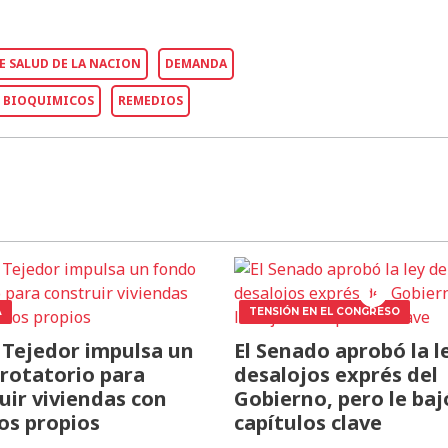
E SALUD DE LA NACION
DEMANDA
Y BIOQUIMICOS
REMEDIOS
A
TENSIÓN EN EL CONGRESO
 Tejedor impulsa un
El Senado aprobó la l
rotatorio para
desalojos exprés del
uir viviendas con
Gobierno, pero le baj
os propios
capítulos clave