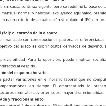
 sin causa continúa vigente, pero se redefine la base de cá
 mensual normal y habitual, excluyendo aguinaldo, premio
emás un criterio de actualización vinculado al IPC con un 
 (fal): el corazón de la disputa
o financiado con contribuciones patronales diferenciadas
jetivo declarado es cubrir costos derivados de desvincul
 previsibilidad. Para la oposición, puede implicar sociali
ndirectos al despido.
ación del esquema horario
 de pactar variaciones en el horario laboral que no comp
ompensaciones en tiempo. El empresariado lo prese
ectores sindicales advierten sobre mayor discrecionalidad.
iada y fraccionamiento
e entre el 1 de octubre y el 30 de abril, con opción de pac