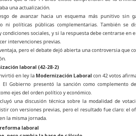
taba una actualización.
iesgo de avanzar hacia un esquema más punitivo sin ga
to ni políticas públicas complementarias. También se di
 y condiciones sociales, y si la respuesta debe centrarse en 
cer intervenciones previas.
ventaja, pero el debate dejó abierta una controversia que c
ón.
ización laboral (42-28-2)
virtió en ley la
Modernización Laboral
con 42 votos afirma
s. El Gobierno presentó la sanción como complemento de
como ejes del orden político y económico.
ncluyó una discusión técnica sobre la modalidad de votac
stir con versiones previas, pero el resultado fue claro: el o
en la misma jornada.
 reforma laboral
e, pero cambia la base de cálculo