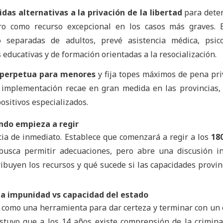
as alternativas a la privación de la libertad
para dete
rro como recurso excepcional en los casos más graves. 
o separadas de adultos, prevé asistencia médica, psico
 educativas y de formación orientadas a la resocialización.
n perpetua para menores
y fija topes máximos de pena pri
la implementación recae en gran medida en las provincias,
ositivos especializados.
ndo empieza a regir
ia de inmediato. Establece que comenzará a regir a los
18
busca permitir adecuaciones, pero abre una discusión in
ribuyen los recursos y qué sucede si las capacidades provin
e la impunidad vs capacidad del estado
ley como una herramienta para dar certeza y terminar con u
ostuvo que a los 14 años existe comprensión de la crimina