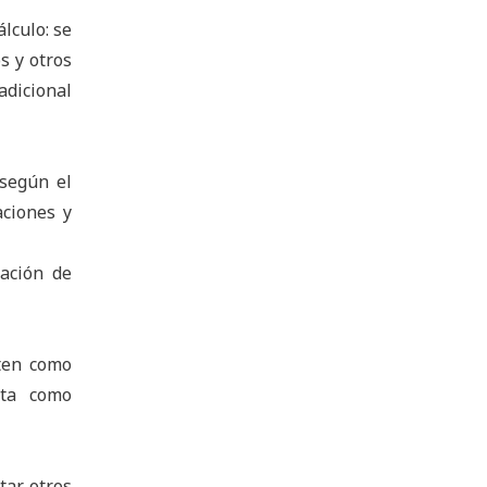
lculo: se
s y otros
adicional
 según el
aciones y
zación de
uten como
nta como
tar otros