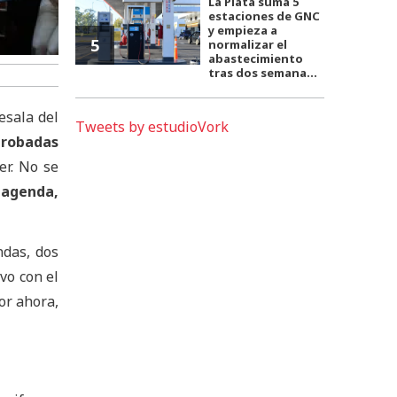
La Plata suma 5
estaciones de GNC
y empieza a
5
normalizar el
abastecimiento
tras dos semana...
esala del
Tweets by estudioVork
aprobadas
er. No se
 agenda,
ndas, dos
ivo con el
or ahora,