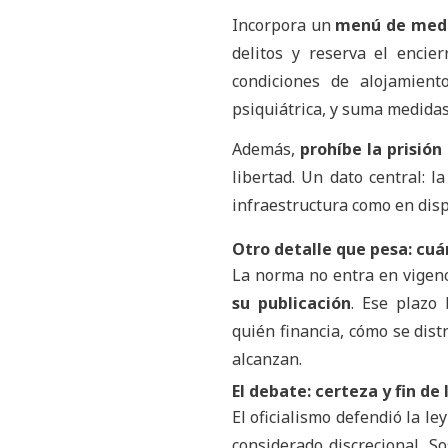
Incorpora un
menú de medid
delitos y reserva el encie
condiciones de alojamient
psiquiátrica, y suma medidas
Además,
prohíbe la prisió
libertad. Un dato central: 
infraestructura como en disp
Otro detalle que pesa: cuá
La norma no entra en vigenc
su publicación
. Ese plazo 
quién financia, cómo se dist
alcanzan.
El debate: certeza y fin d
El oficialismo defendió la 
considerado discrecional. S