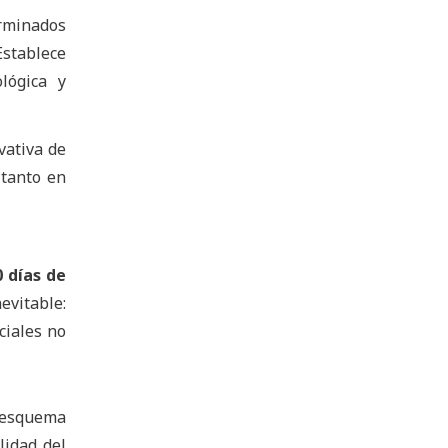
rminados
Establece
lógica y
vativa de
 tanto en
0 días de
evitable:
ciales no
n esquema
lidad del