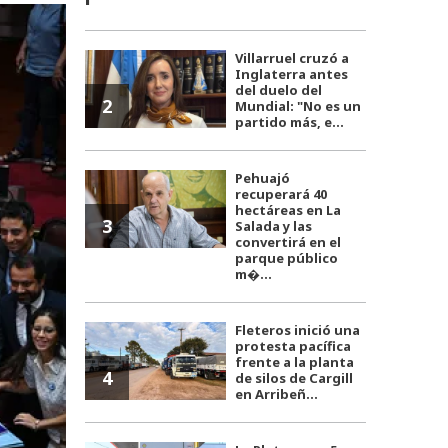
Villarruel cruzó a
Inglaterra antes
del duelo del
2
Mundial: "No es un
partido más, e...
Pehuajó
recuperará 40
hectáreas en La
3
Salada y las
convertirá en el
parque público
m�...
Fleteros inició una
protesta pacífica
frente a la planta
4
de silos de Cargill
en Arribeñ...