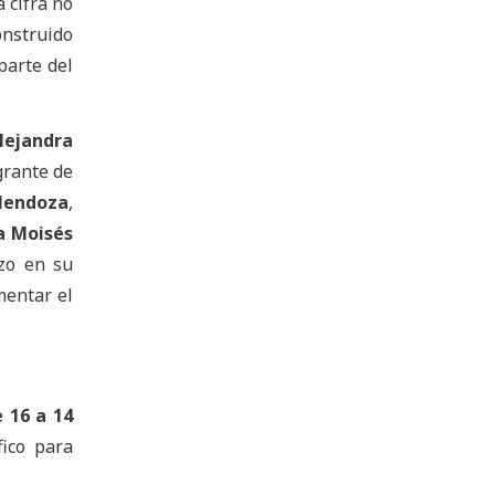
 cifra no
onstruido
parte del
lejandra
grante de
Mendoza
,
a Moisés
zo en su
mentar el
 16 a 14
ico para