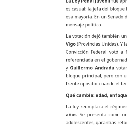
La
Ley Penal Juvenil
fue apr
es casual: la jefa del bloque 
esa mayoría. En un Senado d
mensaje político.
La votación dejó también un
Vigo
(Provincias Unidas). Y l
Convicción Federal votó a 
referenciada en el goberna
y
Guillermo Andrada
votar
bloque principal, pero con u
frente opositor cuando el te
Qué cambia: edad, enfoque
La ley reemplaza el régime
años
. Se presenta como un
adolescentes, garantías refo