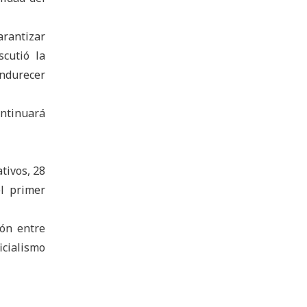
rantizar
scutió la
endurecer
ontinuará
tivos, 28
l primer
ión entre
ficialismo