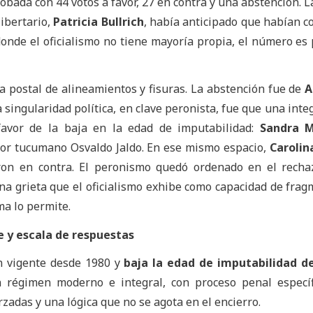
obada con 44 votos a favor, 27 en contra y una abstención. La
libertario,
Patricia Bullrich
, había anticipado que habían c
onde el oficialismo no tiene mayoría propia, el número es 
a postal de alineamientos y fisuras. La abstención fue de
A
a singularidad política, en clave peronista, fue que una inte
favor de la baja en la edad de imputabilidad:
Sandra 
dor tucumano Osvaldo Jaldo. En ese mismo espacio,
Carolin
on en contra. El peronismo quedó ordenado en el recha
na grieta que el oficialismo exhibe como capacidad de frag
ma lo permite.
 y escala de respuestas
n vigente desde 1980 y
baja la edad de imputabilidad de
 régimen moderno e integral, con proceso penal específ
rzadas y una lógica que no se agota en el encierro.