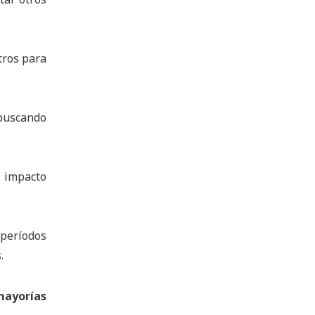
tros para
 buscando
n impacto
n períodos
.
mayorías