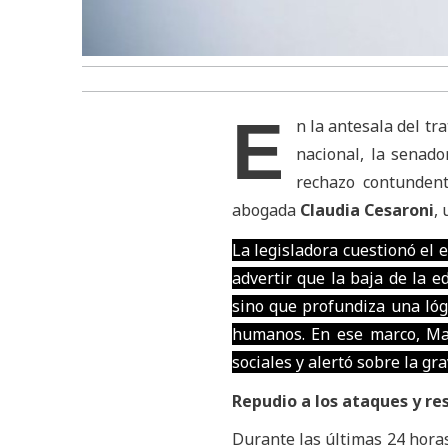
E
n la antesala del tr
nacional, la senad
rechazo contundent
abogada
Claudia Cesaroni
,
La legisladora cuestionó el 
advertir que la baja de la 
sino que profundiza una lóg
humanos. En ese marco, Mac
sociales y alertó sobre la g
Repudio a los ataques y re
Durante las últimas 24 horas