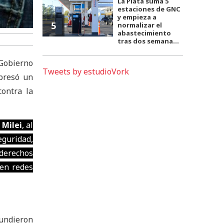
La Plata suma 5
estaciones de GNC
y empieza a
5
normalizar el
abastecimiento
tras dos semana...
 Gobierno
Tweets by estudioVork
presó un
contra la
 Milei
, al
eguridad,
 derechos
en redes
fundieron