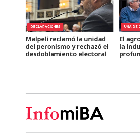
DECLARACIONES
UNA DE 
Malpeli reclamó la unidad
El agr
del peronismo y rechazó el
la ind
desdoblamiento electoral
profun