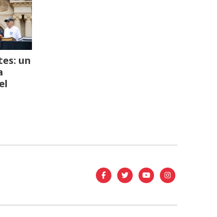
es: un
a
el