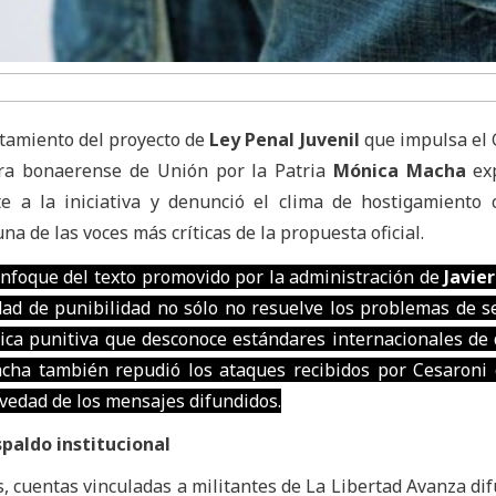
atamiento del proyecto de
Ley Penal Juvenil
que impulsa el
ora bonaerense de Unión por la Patria
Mónica Macha
ex
e a la iniciativa y denunció el clima de hostigamiento 
 una de las voces más críticas de la propuesta oficial.
enfoque del texto promovido por la administración de
Javier
edad de punibilidad no sólo no resuelve los problemas de s
ica punitiva que desconoce estándares internacionales de
ha también repudió los ataques recibidos por Cesaroni 
ravedad de los mensajes difundidos.
spaldo institucional
, cuentas vinculadas a militantes de La Libertad Avanza di