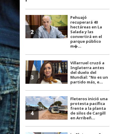
Pehuajó
recuperará 40
hectáreas en La
2
Salada y las
convertirá en el
parque público
m�...
Villarruel cruzó a
Inglaterra antes
del duelo del
3
Mundial: "No es un
partido más, e...
Fleteros inició una
protesta pacífica
frente a la planta
4
de silos de Cargill
en Arribeñ...