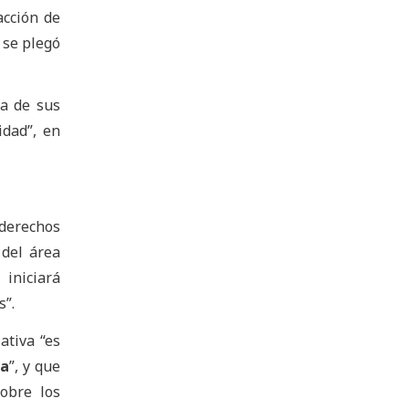
acción de
se plegó
a de sus
dad”, en
 derechos
del área
iniciará
s”.
ativa “es
la
”, y que
obre los