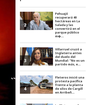
Pehuajó
recuperará 40
hectáreas en La
2
Salada y las
convertirá en el
parque público
m�...
Villarruel cruzó a
Inglaterra antes
del duelo del
3
Mundial: "No es un
partido más, e...
Fleteros inició una
protesta pacífica
frente a la planta
4
de silos de Cargill
en Arribeñ...