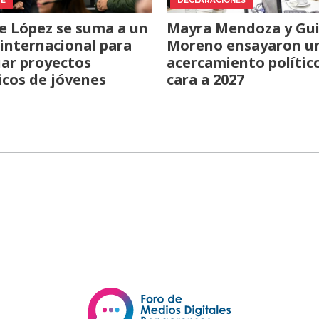
TE
DECLARACIONES
e López se suma a un
Mayra Mendoza y Gui
internacional para
Moreno ensayaron u
iar proyectos
acercamiento polític
icos de jóvenes
cara a 2027