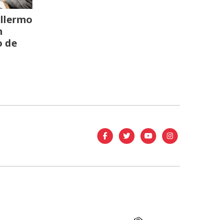
llermo
n
o de