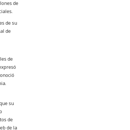
llones de
iales.
es de su
al de
les de
 expresó
conoció
ia.
 que su
o
ctos de
eb de la