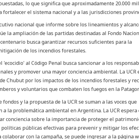
upuestadas, lo que significa que aproximadamente 20.000 mi
fortalecer el sistema nacional y a las jurisdicciones provinc
ecutivo nacional que informe sobre los lineamientos y alcanc
lúe la ampliación de las partidas destinadas al Fondo Nacion
 centenario busca garantizar recursos suficientes para la
itigación de los incendios forestales.
l 'ecocidio' al Código Penal busca sancionar a los responsab
ionales y promover una mayor conciencia ambiental. La UCR
 de Chubut por los impactos de los incendios forestales y re
omberos y voluntarios que combaten los fuegos en la Patagon
e fondos y la propuesta de la UCR se suman a las voces que
 a la problemática ambiental en Argentina. La UCR espera
rar conciencia sobre la importancia de proteger el patrimoni
 políticas públicas efectivas para prevenir y mitigar los efe
ra colaborar con la campaña, se puede ingresar a la página w