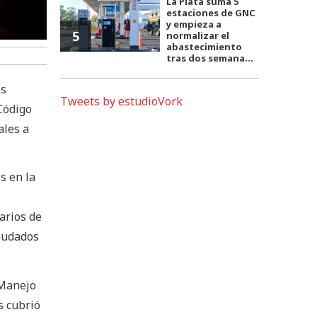
La Plata suma 5
estaciones de GNC
y empieza a
5
normalizar el
abastecimiento
tras dos semana...
os
Tweets by estudioVork
Código
ales a
s en la
arios de
caudados
 Manejo
s cubrió