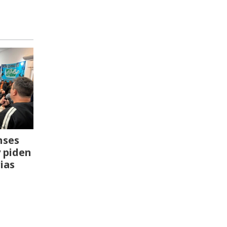
nses
y piden
ias