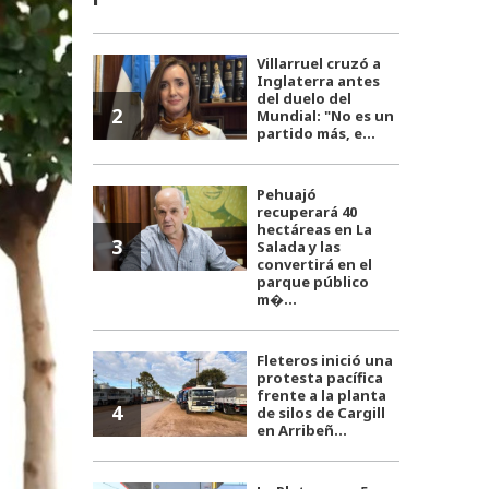
Villarruel cruzó a
Inglaterra antes
del duelo del
2
Mundial: "No es un
partido más, e...
Pehuajó
recuperará 40
hectáreas en La
3
Salada y las
convertirá en el
parque público
m�...
Fleteros inició una
protesta pacífica
frente a la planta
4
de silos de Cargill
en Arribeñ...