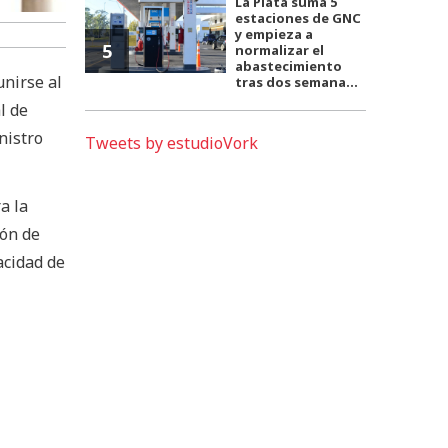
La Plata suma 5
estaciones de GNC
y empieza a
5
normalizar el
abastecimiento
unirse al
tras dos semana...
l de
nistro
Tweets by estudioVork
a la
ión de
acidad de