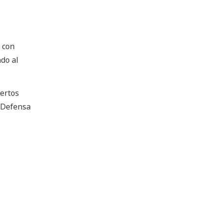
 con
ndo al
pertos
e Defensa