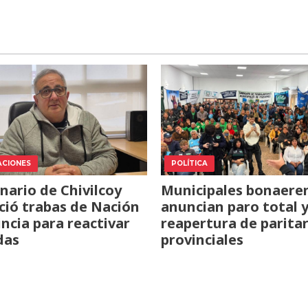
ACIONES
POLÍTICA
nario de Chivilcoy
Municipales bonaere
ió trabas de Nación
anuncian paro total 
incia para reactivar
reapertura de paritar
das
provinciales