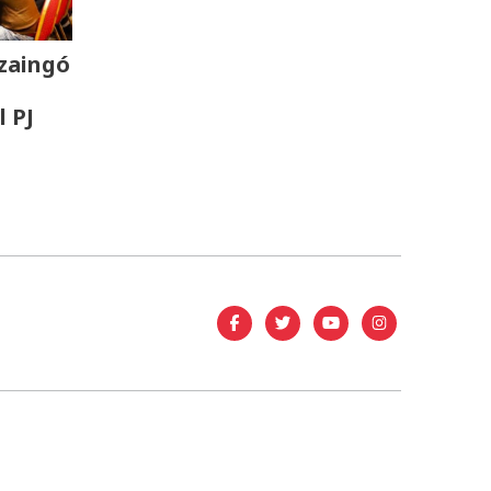
zaingó
l PJ