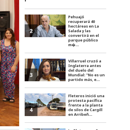
Pehuajó
recuperará 40
hectáreas en La
2
Salada y las
convertirá en el
parque público
m�...
Villarruel cruzó a
Inglaterra antes
del duelo del
3
Mundial: "No es un
partido más, e...
Fleteros inició una
protesta pacífica
frente a la planta
4
de silos de Cargill
en Arribeñ...