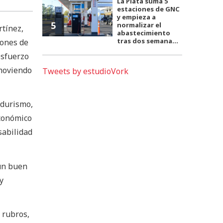
La Plata suma 5
estaciones de GNC
y empieza a
5
normalizar el
rtínez,
abastecimiento
tras dos semana...
lones de
esfuerzo
omoviendo
Tweets by estudioVork
edurismo,
económico
sabilidad
 un buen
y
 rubros,