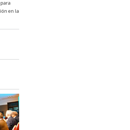
 para
ión en la