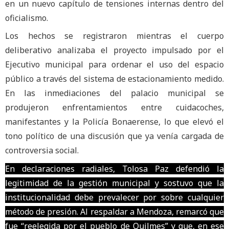
en un nuevo capítulo de tensiones internas dentro del
oficialismo.
Los hechos se registraron mientras el cuerpo
deliberativo analizaba el proyecto impulsado por el
Ejecutivo municipal para ordenar el uso del espacio
público a través del sistema de estacionamiento medido.
En las inmediaciones del palacio municipal se
produjeron enfrentamientos entre cuidacoches,
manifestantes y la Policía Bonaerense, lo que elevó el
tono político de una discusión que ya venía cargada de
controversia social.
En declaraciones radiales, Tolosa Paz defendió la
legitimidad de la gestión municipal y sostuvo que la
institucionalidad debe prevalecer por sobre cualquier
método de presión. Al respaldar a Mendoza, remarcó que
fue “reelegida por el pueblo de Quilmes” y que, en ese