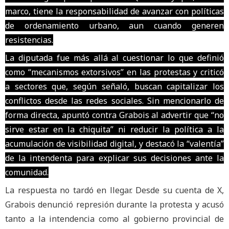
marco, tiene la responsabilidad de avanzar con políticas
de ordenamiento urbano, aun cuando generen
resistencias.
La diputada fue más allá al cuestionar lo que definió
como “mecanismos extorsivos” en las protestas y criticó
a sectores que, según señaló, buscan capitalizar los
conflictos desde las redes sociales. Sin mencionarlo de
forma directa, apuntó contra Grabois al advertir que “no
sirve estar en la chiquita” ni reducir la política a la
acumulación de visibilidad digital, y destacó la “valentía”
de la intendenta para explicar sus decisiones ante la
comunidad.
La respuesta no tardó en llegar. Desde su cuenta de X,
Grabois denunció represión durante la protesta y acusó
tanto a la intendencia como al gobierno provincial de