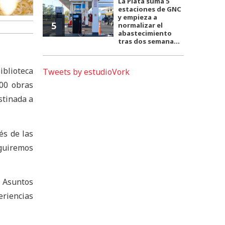
La Plata suma 5
estaciones de GNC
y empieza a
5
normalizar el
abastecimiento
tras dos semana...
blioteca
Tweets by estudioVork
200 obras
stinada a
és de las
guiremos
 Asuntos
eriencias