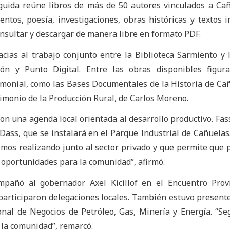
nguida reúne libros de más de 50 autores vinculados a Cañ
entos, poesía, investigaciones, obras históricas y textos in
nsultar y descargar de manera libre en formato PDF.
acias al trabajo conjunto entre la Biblioteca Sarmiento y 
ón y Punto Digital. Entre las obras disponibles figura
imonial, como las Bases Documentales de la Historia de Ca
imonio de la Producción Rural, de Carlos Moreno.
on una agenda local orientada al desarrollo productivo. Fass
ass, que se instalará en el Parque Industrial de Cañuelas.
imos realizando junto al sector privado y que permite que 
oportunidades para la comunidad”, afirmó.
pañó al gobernador Axel Kicillof en el Encuentro Provi
articiparon delegaciones locales. También estuvo presente
onal de Negocios de Petróleo, Gas, Minería y Energía. “S
a la comunidad”, remarcó.