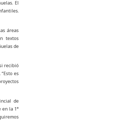
uelas. El
fantiles.
las áreas
n textos
ñuelas de
i recibió
 “Esto es
proyectos
ncial de
 en la 1°
eguiremos