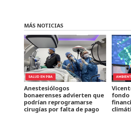
MÁS NOTICIAS
SALUD EN PBA
AMBIEN
Anestesiólogos
Vicent
bonaerenses advierten que
fondo 
podrían reprogramarse
financ
cirugías por falta de pago
climát