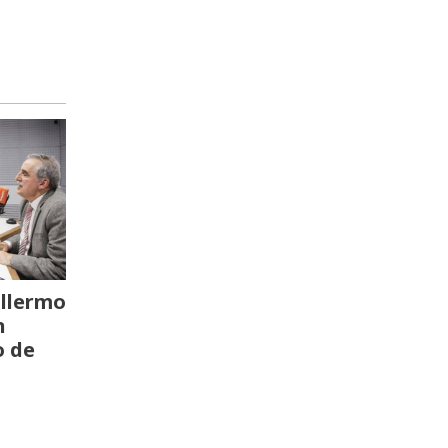
llermo
n
o de