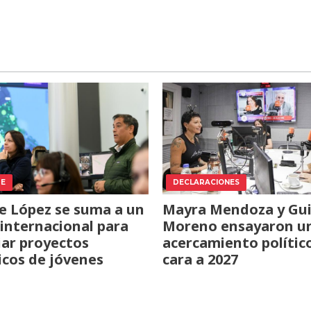
TE
DECLARACIONES
e López se suma a un
Mayra Mendoza y Gui
internacional para
Moreno ensayaron u
iar proyectos
acercamiento polític
icos de jóvenes
cara a 2027