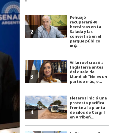
Pehuajó
recuperará 40
hectáreas en La
2
Salada y las
convertirá en el
parque público
m�...
Villarruel cruzó a
Inglaterra antes
del duelo del
3
Mundial: "No es un
partido más, e...
Fleteros inició una
protesta pacífica
frente a la planta
4
de silos de Cargill
en Arribeñ...