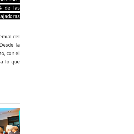
% de las
ajadoras
emial del
 Desde la
o, con el
 a lo que