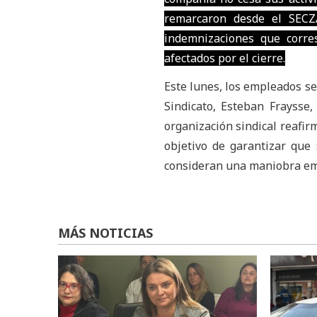
remarcaron desde el SECZ
indemnizaciones que corre
afectados por el cierre.
Este lunes, los empleados se
Sindicato, Esteban Fraysse,
organización sindical reafir
objetivo de garantizar que
consideran una maniobra emp
MÁS NOTICIAS