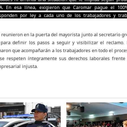
A. En esa línea, exigieron que Caromar pague el 100
sponden por ley a cada uno de los trabajadores y trab
 reunieron en la puerta del mayorista junto al secretario gr
 para definir los pasos a seguir y visibilizar el reclamo.
maron que acompañarán a los trabajadores en todo el proces
 se respeten íntegramente sus derechos laborales frente
resarial injusta.