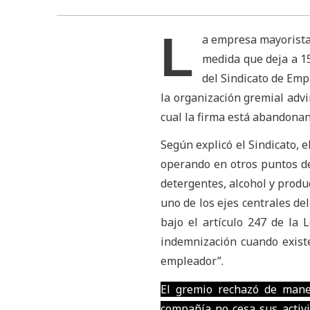
L
a empresa mayorista 
medida que deja a 1
del Sindicato de Emp
la organización gremial advi
cual la firma está abandonan
Según explicó el Sindicato, e
operando en otros puntos de
detergentes, alcohol y produ
uno de los ejes centrales de
bajo el artículo 247 de la
indemnización cuando existe
empleador”.
El gremio rechazó de maner
compañía no cesa sus activi