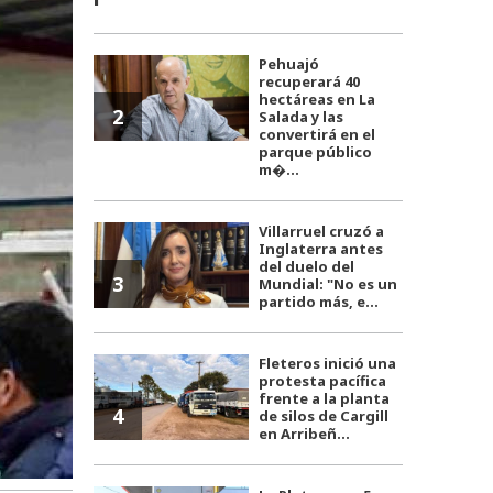
Pehuajó
recuperará 40
hectáreas en La
2
Salada y las
convertirá en el
parque público
m�...
Villarruel cruzó a
Inglaterra antes
del duelo del
3
Mundial: "No es un
partido más, e...
Fleteros inició una
protesta pacífica
frente a la planta
4
de silos de Cargill
en Arribeñ...