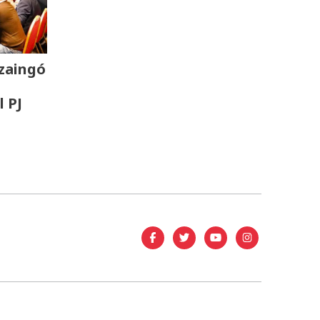
zaingó
l PJ