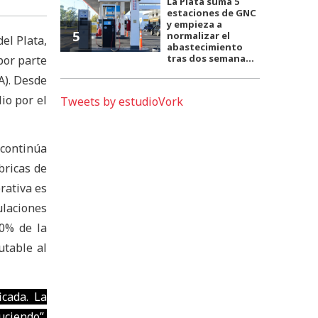
La Plata suma 5
estaciones de GNC
y empieza a
5
normalizar el
el Plata,
abastecimiento
tras dos semana...
por parte
A). Desde
io por el
Tweets by estudioVork
 continúa
bricas de
rativa es
ulaciones
50% de la
utable al
icada. La
uciendo”,