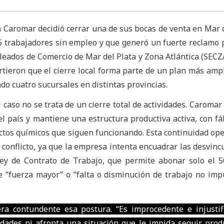
Caromar decidió cerrar una de sus bocas de venta en Mar d
5 trabajadores sin empleo y que generó un fuerte reclamo 
leados de Comercio de Mar del Plata y Zona Atlántica (SECZ
rtieron que el cierre local forma parte de un plan más ampl
do cuatro sucursales en distintas provincias.
l caso no se trata de un cierre total de actividades. Caromar
l país y mantiene una estructura productiva activa, con fá
ctos químicos que siguen funcionando. Esta continuidad ope
l conflicto, ya que la empresa intenta encuadrar las desvinc
 Ley de Contrato de Trabajo, que permite abonar solo el 
 “fuerza mayor” o “falta o disminución de trabajo no imp
a contundente esa postura. “Es improcedente e injustif
dades ni afronta una situación que le impida seguir prod