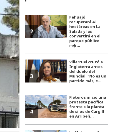
Pehuajó
recuperará 40
hectáreas en La
2
Salada y las
convertirá en el
parque público
m�...
Villarruel cruzó a
Inglaterra antes
del duelo del
3
Mundial: "No es un
partido más, e...
Fleteros inició una
protesta pacífica
frente a la planta
4
de silos de Cargill
en Arribeñ...