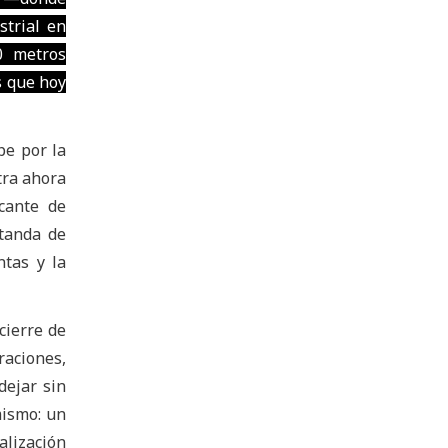
trial en
0 metros
s que hoy
pe por la
tra ahora
cante de
tanda de
ntas y la
cierre de
raciones,
dejar sin
mismo: un
alización