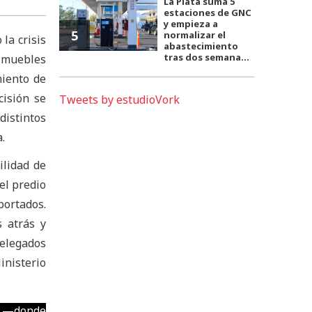
La Plata suma 5
estaciones de GNC
y empieza a
5
normalizar el
la crisis
abastecimiento
tras dos semana...
e muebles
miento de
isión se
Tweets by estudioVork
distintos
.
ilidad de
el predio
portados.
 atrás y
delegados
inisterio
ba —donde