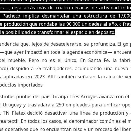
—, deja atrás más de cuatro décadas de actividad indus
n Pacheco implica desmantelar una estructura de 17.00
e producción que rondaba las 90.000 unidades al año, cifra
la posibilidad de transformar el espacio en depósito.
endencia que, lejos de desacelerarse, se profundiza. El gol
ar —que ayer impactó en toda la agenda económica— encuen
el mueble. Pero no es el único. En Santa Fe, la fabri
co) despidió a 35 trabajadores, acumulando una nueva 
s aplicadas en 2023. Allí también señalan la caída de ve
oductos importados.
istintos puntos del país. Granja Tres Arroyos avanza con el 
l Uruguay y trasladará a 250 empleados para unificar ope
 TN Platex decidió desactivar una línea de producción y 
rea textil. En todos los casos, el denominador común es el 
s operativos que no encuentran piso y un proceso de liber