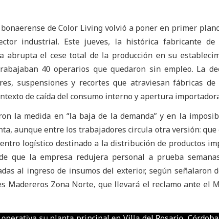
a bonaerense de Color Living volvió a poner en primer plano 
ector industrial. Este jueves, la histórica fabricante d
 abrupta el cese total de la producción en su estableci
rabajaban 40 operarios que quedaron sin empleo. La dec
es, suspensiones y recortes que atraviesan fábricas de 
ontexto de caída del consumo interno y apertura importadora
ron la medida en “la baja de la demanda” y en la imposib
nta, aunque entre los trabajadores circula otra versión: que 
entro logístico destinado a la distribución de productos im
 de que la empresa redujera personal a prueba semanas
ladas al ingreso de insumos del exterior, según señalaron 
es Madereros Zona Norte, que llevará el reclamo ante el M
 operativa su planta principal en Villa del Rosario, Córdo