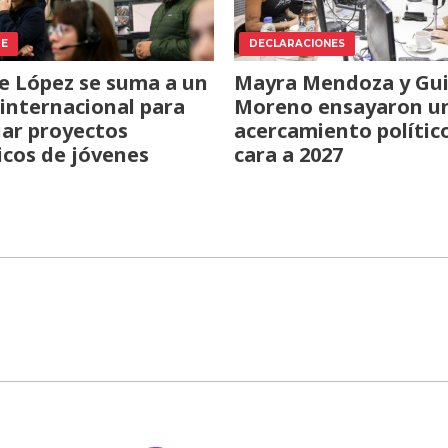
TE
DECLARACIONES
e López se suma a un
Mayra Mendoza y Gui
internacional para
Moreno ensayaron u
iar proyectos
acercamiento polític
icos de jóvenes
cara a 2027