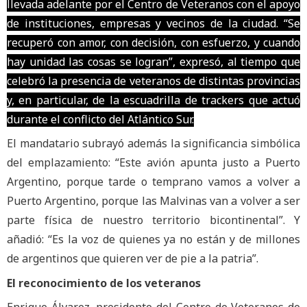
llevada adelante por el Centro de Veteranos con el apoyo
de instituciones, empresas y vecinos de la ciudad. “Se
recuperó con amor, con decisión, con esfuerzo, y cuando
hay unidad las cosas se logran”, expresó, al tiempo que
celebró la presencia de veteranos de distintas provincias
y, en particular, de la escuadrilla de trackers que actuó
durante el conflicto del Atlántico Sur.
El mandatario subrayó además la significancia simbólica
del emplazamiento: “Este avión apunta justo a Puerto
Argentino, porque tarde o temprano vamos a volver a
Puerto Argentino, porque las Malvinas van a volver a ser
parte física de nuestro territorio bicontinental”. Y
añadió: “Es la voz de quienes ya no están y de millones
de argentinos que quieren ver de pie a la patria”.
El reconocimiento de los veteranos
Enrique Álvarez, presidente del Centro de Veteranos de