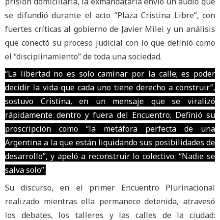
prisión domiciliaria, la exmandataria envió un audio que
se difundió durante el acto “Plaza Cristina Libre”, con
fuertes críticas al gobierno de Javier Milei y un análisis
que conectó su proceso judicial con lo que definió como
el “disciplinamiento” de toda una sociedad.
“La libertad no es solo caminar por la calle; es poder
decidir la vida que cada uno tiene derecho a construir”,
sostuvo Cristina, en un mensaje que se viralizó
rápidamente dentro y fuera del Encuentro. Definió su
proscripción como “la metáfora perfecta de una
Argentina a la que están liquidando sus posibilidades de
desarrollo”, y apeló a reconstruir lo colectivo: “Nadie se
salva solo”.
Su discurso, en el primer Encuentro Plurinacional
realizado mientras ella permanece detenida, atravesó
los debates, los talleres y las calles de la ciudad: