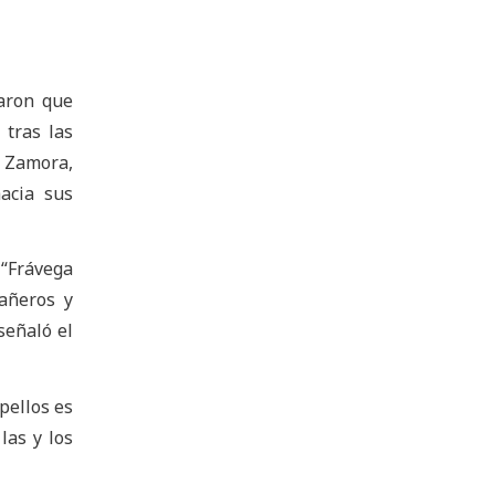
maron que
 tras las
e Zamora,
acia sus
 “Frávega
añeros y
señaló el
pellos es
las y los