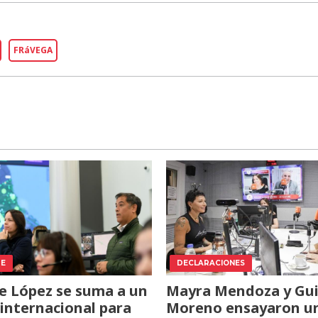
FRáVEGA
TE
DECLARACIONES
e López se suma a un
Mayra Mendoza y Gui
internacional para
Moreno ensayaron u