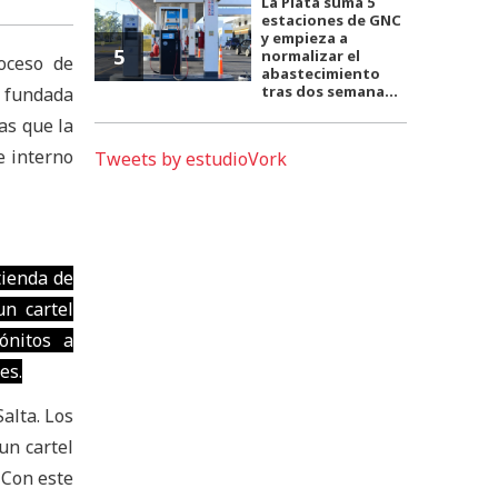
La Plata suma 5
estaciones de GNC
y empieza a
5
normalizar el
oceso de
abastecimiento
tras dos semana...
, fundada
as que la
e interno
Tweets by estudioVork
tienda de
n cartel
ónitos a
es.
alta. Los
un cartel
 Con este