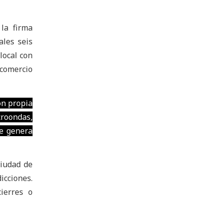
la firma
les seis
local con
 comercio
ón propia
croondas,
ue genera
Ciudad de
icciones.
ierres o