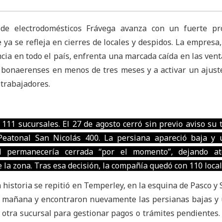
 de electrodomésticos Frávega avanza con un fuerte pr
 ya se refleja en cierres de locales y despidos. La empresa
cia en todo el país, enfrenta una marcada caída en las vent
s bonaerenses en menos de tres meses y a activar un ajust
 trabajadores.
111 sucursales. El 27 de agosto cerró sin previo aviso su 
eatonal San Nicolás 400. La persiana apareció baja y u
l permanecería cerrada “por el momento”, dejando at
la zona. Tras esa decisión, la compañía quedó con 110 local
historia se repitió en Temperley, en la esquina de Pasco y S
a mañana y encontraron nuevamente las persianas bajas y 
a otra sucursal para gestionar pagos o trámites pendientes.