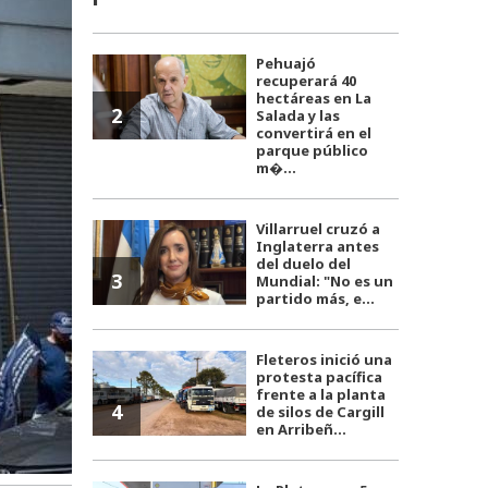
Pehuajó
recuperará 40
hectáreas en La
2
Salada y las
convertirá en el
parque público
m�...
Villarruel cruzó a
Inglaterra antes
del duelo del
3
Mundial: "No es un
partido más, e...
Fleteros inició una
protesta pacífica
frente a la planta
4
de silos de Cargill
en Arribeñ...