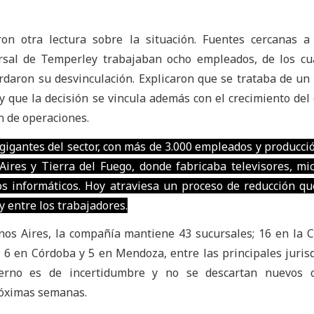
n otra lectura sobre la situación. Fuentes cercanas a 
sal de Temperley trabajaban ocho empleados, de los cua
rdaron su desvinculación. Explicaron que se trataba de un 
y que la decisión se vincula además con el crecimiento del
ón de operaciones.
gigantes del sector, con más de 3.000 empleados y producci
ires y Tierra del Fuego, donde fabricaba televisores, mi
os informáticos. Hoy atraviesa un proceso de reducción q
 entre los trabajadores.
nos Aires, la compañía mantiene 43 sucursales; 16 en la 
 6 en Córdoba y 5 en Mendoza, entre las principales jurisd
terno es de incertidumbre y no se descartan nuevos c
róximas semanas.