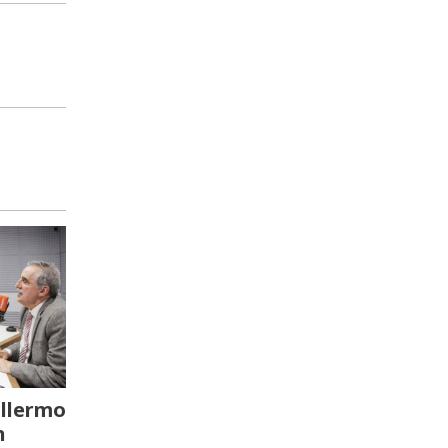
llermo
n